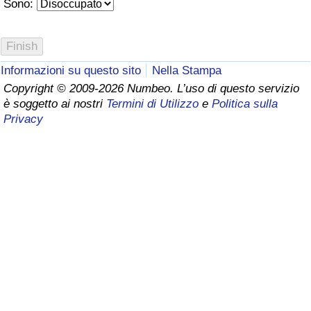
Sono:
Assistenza Sanitaria
Indice dell’Assistenza Sanitaria (Corrente)
Informazioni su questo sito
Nella Stampa
Copyright © 2009-2026 Numbeo. L’uso di questo servizio
Indice dell’Assistenza Sanitaria
è soggetto ai nostri
Termini di Utilizzo
e
Politica sulla
Privacy
Indice dell’Assistenza Sanitaria per
Nazione
Inquinamento
Indice dell’Inquinamento (Corrente)
Indice di inquinamento
Indice dell’Inquinamento per Nazione