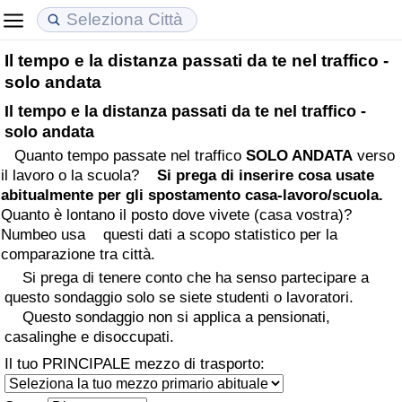
Il tempo e la distanza passati da te nel traffico -
Costo della vita
Prezzi degli immobili
Qualità della Vita
solo andata
Il tempo e la distanza passati da te nel traffico -
Indice Del Costo Della Vita (corrente)
Indice del Prezzo delle Case (Corrente)
Indice della Qualità della Vita
solo andata
Quanto tempo passate nel traffico
SOLO ANDATA
verso
Indice Del Costo Della Vita
Indice del Prezzo delle Case
Indice della Qualità della Vita (Corrente)
il lavoro o la scuola?
Si prega di inserire cosa usate
abitualmente per gli spostamento casa-lavoro/scuola.
Indice del Costo della Vita per Nazione
Indice del Prezzo delle Case per Nazione
Indice della qualità della vita per Paese
Quanto è lontano il posto dove vivete (casa vostra)?
Numbeo usa questi dati a scopo statistico per la
ad Aqaba
Criminalità
comparazione tra città.
Si prega di tenere conto che ha senso partecipare a
Indice del Tasso di Criminalità (Corrente)
questo sondaggio solo se siete studenti o lavoratori.
Questo sondaggio non si applica a pensionati,
casalinghe e disoccupati.
Indice della Criminalità
Il tuo PRINCIPALE mezzo di trasporto:
Indice di criminalità per paese