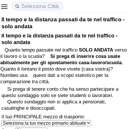
Il tempo e la distanza passati da te nel traffico -
Costo della vita
Prezzi degli immobili
Qualità della Vita
solo andata
Il tempo e la distanza passati da te nel traffico -
Indice Del Costo Della Vita (corrente)
Indice del Prezzo delle Case (Corrente)
Indice della Qualità della Vita
solo andata
Quanto tempo passate nel traffico
SOLO ANDATA
verso
Indice Del Costo Della Vita
Indice del Prezzo delle Case
Indice della Qualità della Vita (Corrente)
il lavoro o la scuola?
Si prega di inserire cosa usate
abitualmente per gli spostamento casa-lavoro/scuola.
Indice del Costo della Vita per Nazione
Indice del Prezzo delle Case per Nazione
Indice della qualità della vita per Paese
Quanto è lontano il posto dove vivete (casa vostra)?
Numbeo usa questi dati a scopo statistico per la
ad Aqaba
Criminalità
comparazione tra città.
Si prega di tenere conto che ha senso partecipare a
Indice del Tasso di Criminalità (Corrente)
questo sondaggio solo se siete studenti o lavoratori.
Questo sondaggio non si applica a pensionati,
casalinghe e disoccupati.
Indice della Criminalità
Il tuo PRINCIPALE mezzo di trasporto:
Indice di criminalità per paese