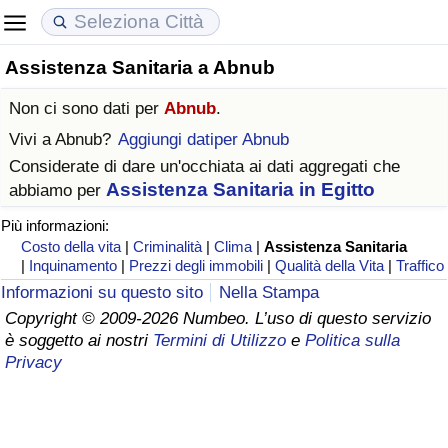
Assistenza Sanitaria a Abnub
Costo della vita
Prezzi degli immobili
Qualità della Vita
Non ci sono dati per
Abnub
.
Indice Del Costo Della Vita (corrente)
Indice del Prezzo delle Case (Corrente)
Indice della Qualità della Vita
Vivi a
Abnub
?
Aggiungi datiper Abnub
Considerate di dare un'occhiata ai dati aggregati che
Indice Del Costo Della Vita
Indice del Prezzo delle Case
Indice della Qualità della Vita (Corrente)
Assistenza Sanitaria in Egitto
abbiamo per
Più informazioni:
Indice del Costo della Vita per Nazione
Indice del Prezzo delle Case per Nazione
Indice della qualità della vita per Paese
Costo della vita
|
Criminalità
|
Clima
|
Assistenza Sanitaria
|
Inquinamento
|
Prezzi degli immobili
|
Qualità della Vita
|
Traffico
ad Aqaba
Criminalità
Informazioni su questo sito
Nella Stampa
Copyright © 2009-2026 Numbeo. L’uso di questo servizio
Indice del Tasso di Criminalità (Corrente)
è soggetto ai nostri
Termini di Utilizzo
e
Politica sulla
Privacy
Indice della Criminalità
Indice di criminalità per paese