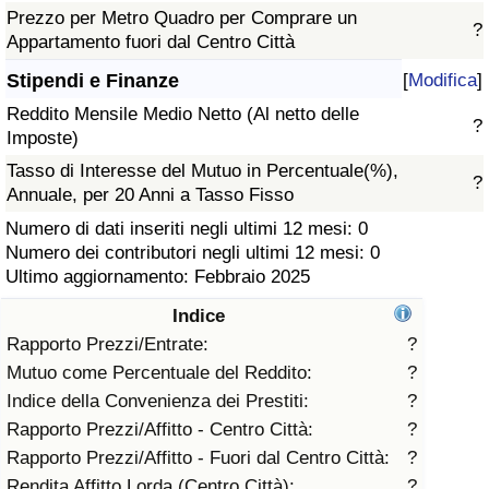
Prezzo per Metro Quadro per Comprare un
?
Assistenza Sanitaria
Appartamento fuori dal Centro Città
Stipendi e Finanze
[
Modifica
]
Indice dell’Assistenza Sanitaria (Corrente)
Reddito Mensile Medio Netto (Al netto delle
?
Imposte)
Indice dell’Assistenza Sanitaria
Tasso di Interesse del Mutuo in Percentuale(%),
?
Annuale, per 20 Anni a Tasso Fisso
Indice dell’Assistenza Sanitaria per
Numero di dati inseriti negli ultimi 12 mesi: 0
Nazione
Numero dei contributori negli ultimi 12 mesi: 0
Ultimo aggiornamento: Febbraio 2025
Inquinamento
Indice
Indice dell’Inquinamento (Corrente)
Rapporto Prezzi/Entrate:
?
Mutuo come Percentuale del Reddito:
?
Indice di inquinamento
Indice della Convenienza dei Prestiti:
?
Rapporto Prezzi/Affitto - Centro Città:
?
Indice dell’Inquinamento per Nazione
Rapporto Prezzi/Affitto - Fuori dal Centro Città:
?
Rendita Affitto Lorda (Centro Città):
?