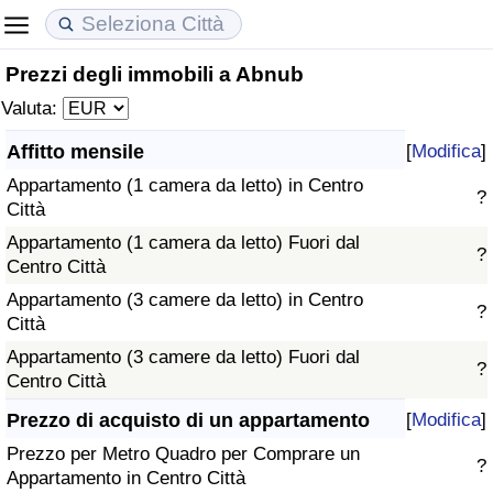
Prezzi degli immobili a Abnub
Costo della vita
Prezzi degli immobili
Qualità della Vita
Valuta:
Indice Del Costo Della Vita (corrente)
Indice del Prezzo delle Case (Corrente)
Indice della Qualità della Vita
Affitto mensile
[
Modifica
]
Appartamento (1 camera da letto) in Centro
Indice Del Costo Della Vita
Indice del Prezzo delle Case
Indice della Qualità della Vita (Corrente)
?
Città
Appartamento (1 camera da letto) Fuori dal
Indice del Costo della Vita per Nazione
Indice del Prezzo delle Case per Nazione
Indice della qualità della vita per Paese
?
Centro Città
Appartamento (3 camere da letto) in Centro
ad Aqaba
Criminalità
?
Città
Appartamento (3 camere da letto) Fuori dal
Indice del Tasso di Criminalità (Corrente)
?
Centro Città
Indice della Criminalità
Prezzo di acquisto di un appartamento
[
Modifica
]
Prezzo per Metro Quadro per Comprare un
?
Indice di criminalità per paese
Appartamento in Centro Città