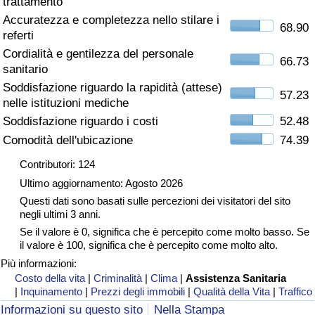
trattamento
Accuratezza e completezza nello stilare i
Assistenza Sanitaria
68.90
referti
Cordialità e gentilezza del personale
Indice dell’Assistenza Sanitaria (Corrente)
66.73
sanitario
Soddisfazione riguardo la rapidità (attese)
57.23
Indice dell’Assistenza Sanitaria
nelle istituzioni mediche
Soddisfazione riguardo i costi
52.48
Indice dell’Assistenza Sanitaria per
Comodità dell'ubicazione
74.39
Nazione
Contributori: 124
Ultimo aggiornamento: Agosto 2026
Inquinamento
Questi dati sono basati sulle percezioni dei visitatori del sito
negli ultimi 3 anni.
Indice dell’Inquinamento (Corrente)
Se il valore è 0, significa che è percepito come molto basso. Se
il valore è 100, significa che è percepito come molto alto.
Indice di inquinamento
Più informazioni:
Costo della vita
|
Criminalità
|
Clima
|
Assistenza Sanitaria
|
Inquinamento
|
Prezzi degli immobili
|
Qualità della Vita
|
Traffico
Indice dell’Inquinamento per Nazione
Informazioni su questo sito
Nella Stampa