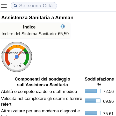
Assistenza Sanitaria a Amman
Costo della vita
Prezzi degli immobili
Qualità della Vita
Indice
Indice Del Costo Della Vita (corrente)
Indice del Prezzo delle Case (Corrente)
Indice della Qualità della Vita
Indice del Sistema Sanitario:
65,59
Indice Del Costo Della Vita
Indice del Prezzo delle Case
Indice della Qualità della Vita (Corrente)
Assistenza Sanitaria
Indice del Costo della Vita per Nazione
Indice del Prezzo delle Case per Nazione
Indice della qualità della vita per Paese
0
100
65.59
ad Aqaba
Criminalità
Componenti del sondaggio
Soddisfazione
sull'Assistenza Sanitaria
%
Indice del Tasso di Criminalità (Corrente)
Abilità e competenza dello staff medico
72.56
Velocità nel completare gli esami e fornire
Indice della Criminalità
69.96
referti
Attrezzature per una moderna diagnosi e
Indice di criminalità per paese
75.61