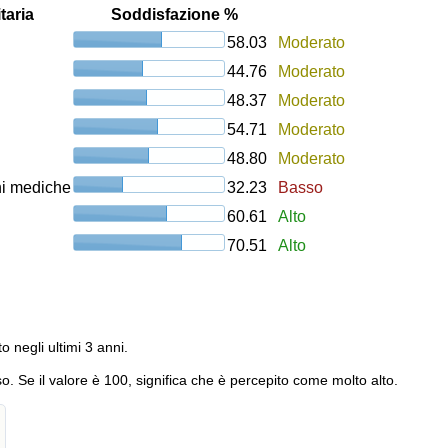
taria
Soddisfazione %
58.03
Moderato
44.76
Moderato
48.37
Moderato
54.71
Moderato
48.80
Moderato
oni mediche
32.23
Basso
60.61
Alto
70.51
Alto
to negli ultimi 3 anni.
o. Se il valore è 100, significa che è percepito come molto alto.