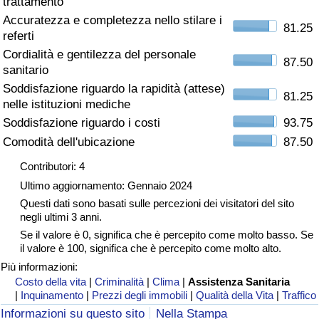
trattamento
Accuratezza e completezza nello stilare i
Assistenza Sanitaria
81.25
referti
Cordialità e gentilezza del personale
Indice dell’Assistenza Sanitaria (Corrente)
87.50
sanitario
Soddisfazione riguardo la rapidità (attese)
81.25
Indice dell’Assistenza Sanitaria
nelle istituzioni mediche
Soddisfazione riguardo i costi
93.75
Indice dell’Assistenza Sanitaria per
Comodità dell'ubicazione
87.50
Nazione
Contributori: 4
Ultimo aggiornamento: Gennaio 2024
Inquinamento
Questi dati sono basati sulle percezioni dei visitatori del sito
negli ultimi 3 anni.
Indice dell’Inquinamento (Corrente)
Se il valore è 0, significa che è percepito come molto basso. Se
il valore è 100, significa che è percepito come molto alto.
Indice di inquinamento
Più informazioni:
Costo della vita
|
Criminalità
|
Clima
|
Assistenza Sanitaria
|
Inquinamento
|
Prezzi degli immobili
|
Qualità della Vita
|
Traffico
Indice dell’Inquinamento per Nazione
Informazioni su questo sito
Nella Stampa