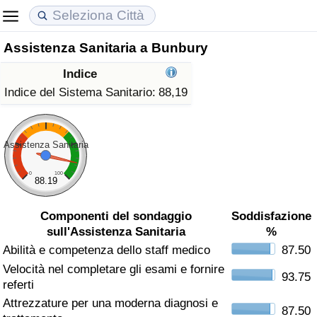
Assistenza Sanitaria a Bunbury
Costo della vita
Prezzi degli immobili
Qualità della Vita
Indice
Indice Del Costo Della Vita (corrente)
Indice del Prezzo delle Case (Corrente)
Indice della Qualità della Vita
Indice del Sistema Sanitario:
88,19
Indice Del Costo Della Vita
Indice del Prezzo delle Case
Indice della Qualità della Vita (Corrente)
Assistenza Sanitaria
Indice del Costo della Vita per Nazione
Indice del Prezzo delle Case per Nazione
Indice della qualità della vita per Paese
0
100
88.19
ad Aqaba
Criminalità
Componenti del sondaggio
Soddisfazione
sull'Assistenza Sanitaria
%
Indice del Tasso di Criminalità (Corrente)
Abilità e competenza dello staff medico
87.50
Velocità nel completare gli esami e fornire
Indice della Criminalità
93.75
referti
Attrezzature per una moderna diagnosi e
Indice di criminalità per paese
87.50