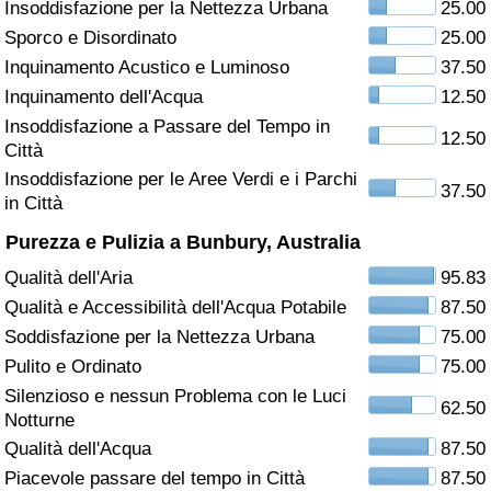
Insoddisfazione per la Nettezza Urbana
25.00
Sporco e Disordinato
25.00
Assistenza Sanitaria
Inquinamento Acustico e Luminoso
37.50
Indice dell’Assistenza Sanitaria (Corrente)
Inquinamento dell'Acqua
12.50
Insoddisfazione a Passare del Tempo in
12.50
Città
Indice dell’Assistenza Sanitaria
Insoddisfazione per le Aree Verdi e i Parchi
37.50
in Città
Indice dell’Assistenza Sanitaria per
Nazione
Purezza e Pulizia a Bunbury, Australia
Qualità dell'Aria
95.83
Inquinamento
Qualità e Accessibilità dell'Acqua Potabile
87.50
Soddisfazione per la Nettezza Urbana
75.00
Indice dell’Inquinamento (Corrente)
Pulito e Ordinato
75.00
Silenzioso e nessun Problema con le Luci
Indice di inquinamento
62.50
Notturne
Qualità dell'Acqua
87.50
Indice dell’Inquinamento per Nazione
Piacevole passare del tempo in Città
87.50