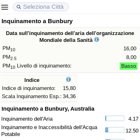
Inquinamento a Bunbury
Costo della vita
Prezzi degli immobili
Qualità della Vita
Data sull'inquinamento dell'aria dell'organizzazione
Indice Del Costo Della Vita (corrente)
Indice del Prezzo delle Case (Corrente)
Indice della Qualità della Vita
Mondiale della Sanità
PM
16,00
10
Indice Del Costo Della Vita
Indice del Prezzo delle Case
Indice della Qualità della Vita (Corrente)
PM
8,00
2.5
PM
Livello di inquinamento:
Basso
10
Indice del Costo della Vita per Nazione
Indice del Prezzo delle Case per Nazione
Indice della qualità della vita per Paese
Indice
ad Aqaba
Criminalità
Indice di inquinamento:
15,80
Scala Inquinamento Esp.:
34,36
Indice del Tasso di Criminalità (Corrente)
Inquinamento a Bunbury, Australia
Inquinamento dell'Aria
4.17
Indice della Criminalità
Inquinamento e Inaccessibilità dell'Acqua
12.50
Potabile
Indice di criminalità per paese