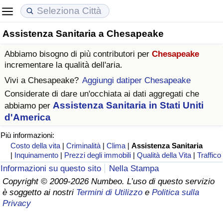
Assistenza Sanitaria a Chesapeake
Costo della vita
Prezzi degli immobili
Qualità della Vita
Abbiamo bisogno di più contributori per
Chesapeake
Indice Del Costo Della Vita (corrente)
Indice del Prezzo delle Case (Corrente)
Indice della Qualità della Vita
incrementare la qualità dell'aria.
Vivi a
Chesapeake
?
Aggiungi datiper Chesapeake
Indice Del Costo Della Vita
Indice del Prezzo delle Case
Indice della Qualità della Vita (Corrente)
Considerate di dare un'occhiata ai dati aggregati che
Assistenza Sanitaria in Stati Uniti
abbiamo per
Indice del Costo della Vita per Nazione
Indice del Prezzo delle Case per Nazione
Indice della qualità della vita per Paese
d'America
Più informazioni:
ad Aqaba
Criminalità
Costo della vita
|
Criminalità
|
Clima
|
Assistenza Sanitaria
|
Inquinamento
|
Prezzi degli immobili
|
Qualità della Vita
|
Traffico
Indice del Tasso di Criminalità (Corrente)
Informazioni su questo sito
Nella Stampa
Copyright © 2009-2026 Numbeo. L’uso di questo servizio
Indice della Criminalità
è soggetto ai nostri
Termini di Utilizzo
e
Politica sulla
Privacy
Indice di criminalità per paese