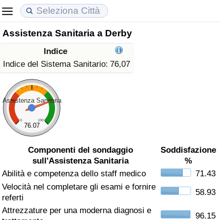
Assistenza Sanitaria a Derby
Costo della vita
Prezzi degli immobili
Qualità della Vita
Indice
Indice Del Costo Della Vita (corrente)
Indice del Prezzo delle Case (Corrente)
Indice della Qualità della Vita
Indice del Sistema Sanitario:
76,07
Indice Del Costo Della Vita
Indice del Prezzo delle Case
Indice della Qualità della Vita (Corrente)
Assistenza Sanitaria
Indice del Costo della Vita per Nazione
Indice del Prezzo delle Case per Nazione
Indice della qualità della vita per Paese
0
100
76.07
ad Aqaba
Criminalità
Componenti del sondaggio
Soddisfazione
sull'Assistenza Sanitaria
%
Indice del Tasso di Criminalità (Corrente)
Abilità e competenza dello staff medico
71.43
Velocità nel completare gli esami e fornire
Indice della Criminalità
58.93
referti
Attrezzature per una moderna diagnosi e
Indice di criminalità per paese
96.15