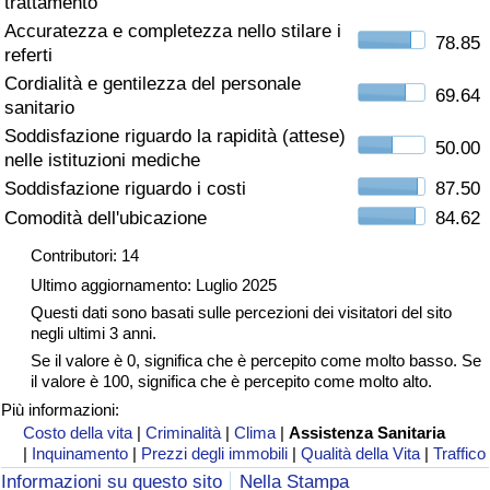
trattamento
Accuratezza e completezza nello stilare i
Assistenza Sanitaria
78.85
referti
Cordialità e gentilezza del personale
Indice dell’Assistenza Sanitaria (Corrente)
69.64
sanitario
Soddisfazione riguardo la rapidità (attese)
50.00
Indice dell’Assistenza Sanitaria
nelle istituzioni mediche
Soddisfazione riguardo i costi
87.50
Indice dell’Assistenza Sanitaria per
Comodità dell'ubicazione
84.62
Nazione
Contributori: 14
Ultimo aggiornamento: Luglio 2025
Inquinamento
Questi dati sono basati sulle percezioni dei visitatori del sito
negli ultimi 3 anni.
Indice dell’Inquinamento (Corrente)
Se il valore è 0, significa che è percepito come molto basso. Se
il valore è 100, significa che è percepito come molto alto.
Indice di inquinamento
Più informazioni:
Costo della vita
|
Criminalità
|
Clima
|
Assistenza Sanitaria
|
Inquinamento
|
Prezzi degli immobili
|
Qualità della Vita
|
Traffico
Indice dell’Inquinamento per Nazione
Informazioni su questo sito
Nella Stampa