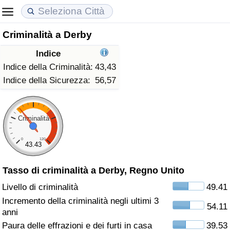
Criminalità a Derby
Costo della vita
Prezzi degli immobili
Qualità della Vita
Indice
Indice Del Costo Della Vita (corrente)
Indice del Prezzo delle Case (Corrente)
Indice della Qualità della Vita
Indice della Criminalità:
43,43
Indice della Sicurezza:
56,57
Indice Del Costo Della Vita
Indice del Prezzo delle Case
Indice della Qualità della Vita (Corrente)
Indice del Costo della Vita per Nazione
Indice del Prezzo delle Case per Nazione
Indice della qualità della vita per Paese
Criminalità
0
120
ad Aqaba
Criminalità
43.43
Tasso di criminalità a Derby, Regno Unito
Indice del Tasso di Criminalità (Corrente)
Livello di criminalità
49.41
Indice della Criminalità
Incremento della criminalità negli ultimi 3
54.11
anni
Indice di criminalità per paese
Paura delle effrazioni e dei furti in casa
39.53