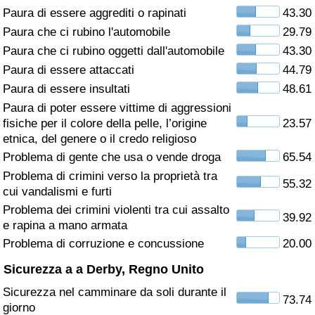
Paura di essere aggrediti o rapinati
43.30
Assistenza Sanitaria
Paura che ci rubino l'automobile
29.79
Paura che ci rubino oggetti dall'automobile
43.30
Indice dell’Assistenza Sanitaria (Corrente)
Paura di essere attaccati
44.79
Paura di essere insultati
48.61
Indice dell’Assistenza Sanitaria
Paura di poter essere vittime di aggressioni
fisiche per il colore della pelle, l’origine
23.57
Indice dell’Assistenza Sanitaria per
etnica, del genere o il credo religioso
Nazione
Problema di gente che usa o vende droga
65.54
Problema di crimini verso la proprietà tra
55.32
Inquinamento
cui vandalismi e furti
Problema dei crimini violenti tra cui assalto
39.92
Indice dell’Inquinamento (Corrente)
e rapina a mano armata
Problema di corruzione e concussione
20.00
Indice di inquinamento
Sicurezza a a Derby, Regno Unito
Sicurezza nel camminare da soli durante il
Indice dell’Inquinamento per Nazione
73.74
giorno