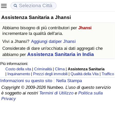
Assistenza Sanitaria a Jhansi
Costo della vita
Prezzi degli immobili
Qualità della Vita
Abbiamo bisogno di più contributori per
Jhansi
Indice Del Costo Della Vita (corrente)
Indice del Prezzo delle Case (Corrente)
Indice della Qualità della Vita
incrementare la qualità dell'aria.
Vivi a
Jhansi
?
Aggiungi datiper Jhansi
Indice Del Costo Della Vita
Indice del Prezzo delle Case
Indice della Qualità della Vita (Corrente)
Considerate di dare un'occhiata ai dati aggregati che
Assistenza Sanitaria in India
abbiamo per
Indice del Costo della Vita per Nazione
Indice del Prezzo delle Case per Nazione
Indice della qualità della vita per Paese
Più informazioni:
Costo della vita
|
Criminalità
|
Clima
|
Assistenza Sanitaria
ad Aqaba
Criminalità
|
Inquinamento
|
Prezzi degli immobili
|
Qualità della Vita
|
Traffico
Informazioni su questo sito
Nella Stampa
Indice del Tasso di Criminalità (Corrente)
Copyright © 2009-2026 Numbeo. L’uso di questo servizio
è soggetto ai nostri
Termini di Utilizzo
e
Politica sulla
Indice della Criminalità
Privacy
Indice di criminalità per paese