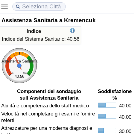
Assistenza Sanitaria a Kremencuk
Costo della vita
Prezzi degli immobili
Qualità della Vita
Indice
Indice Del Costo Della Vita (corrente)
Indice del Prezzo delle Case (Corrente)
Indice della Qualità della Vita
Indice del Sistema Sanitario:
40,56
Indice Del Costo Della Vita
Indice del Prezzo delle Case
Indice della Qualità della Vita (Corrente)
Assistenza Sanitaria
Indice del Costo della Vita per Nazione
Indice del Prezzo delle Case per Nazione
Indice della qualità della vita per Paese
0
100
40.56
ad Aqaba
Criminalità
Componenti del sondaggio
Soddisfazione
sull'Assistenza Sanitaria
%
Indice del Tasso di Criminalità (Corrente)
Abilità e competenza dello staff medico
40.00
Velocità nel completare gli esami e fornire
Indice della Criminalità
40.00
referti
Attrezzature per una moderna diagnosi e
Indice di criminalità per paese
30.00