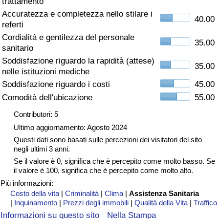
trattamento
Accuratezza e completezza nello stilare i
Assistenza Sanitaria
40.00
referti
Cordialità e gentilezza del personale
Indice dell’Assistenza Sanitaria (Corrente)
35.00
sanitario
Soddisfazione riguardo la rapidità (attese)
35.00
Indice dell’Assistenza Sanitaria
nelle istituzioni mediche
Soddisfazione riguardo i costi
45.00
Indice dell’Assistenza Sanitaria per
Comodità dell'ubicazione
55.00
Nazione
Contributori: 5
Ultimo aggiornamento: Agosto 2024
Inquinamento
Questi dati sono basati sulle percezioni dei visitatori del sito
negli ultimi 3 anni.
Indice dell’Inquinamento (Corrente)
Se il valore è 0, significa che è percepito come molto basso. Se
il valore è 100, significa che è percepito come molto alto.
Indice di inquinamento
Più informazioni:
Costo della vita
|
Criminalità
|
Clima
|
Assistenza Sanitaria
|
Inquinamento
|
Prezzi degli immobili
|
Qualità della Vita
|
Traffico
Indice dell’Inquinamento per Nazione
Informazioni su questo sito
Nella Stampa