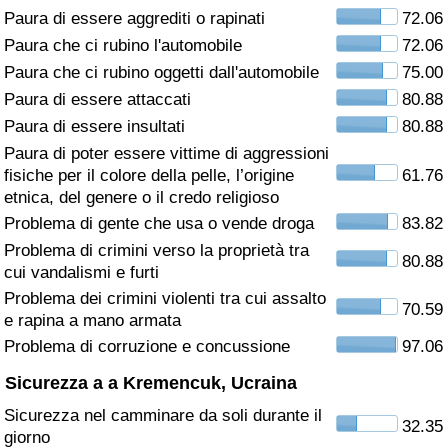
Paura di essere aggrediti o rapinati
72.06
Assistenza Sanitaria
Paura che ci rubino l'automobile
72.06
Paura che ci rubino oggetti dall'automobile
75.00
Indice dell’Assistenza Sanitaria (Corrente)
Paura di essere attaccati
80.88
Paura di essere insultati
80.88
Indice dell’Assistenza Sanitaria
Paura di poter essere vittime di aggressioni
fisiche per il colore della pelle, l’origine
61.76
Indice dell’Assistenza Sanitaria per
etnica, del genere o il credo religioso
Nazione
Problema di gente che usa o vende droga
83.82
Problema di crimini verso la proprietà tra
80.88
Inquinamento
cui vandalismi e furti
Problema dei crimini violenti tra cui assalto
70.59
Indice dell’Inquinamento (Corrente)
e rapina a mano armata
Problema di corruzione e concussione
97.06
Indice di inquinamento
Sicurezza a a Kremencuk, Ucraina
Sicurezza nel camminare da soli durante il
Indice dell’Inquinamento per Nazione
32.35
giorno