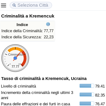
Criminalità a Kremencuk
Costo della vita
Prezzi degli immobili
Qualità della Vita
Indice
Indice Del Costo Della Vita (corrente)
Indice del Prezzo delle Case (Corrente)
Indice della Qualità della Vita
Indice della Criminalità:
77,77
Indice della Sicurezza:
22,23
Indice Del Costo Della Vita
Indice del Prezzo delle Case
Indice della Qualità della Vita (Corrente)
Indice del Costo della Vita per Nazione
Indice del Prezzo delle Case per Nazione
Indice della qualità della vita per Paese
Criminalità
0
120
ad Aqaba
Criminalità
77.77
Tasso di criminalità a Kremencuk, Ucraina
Indice del Tasso di Criminalità (Corrente)
Livello di criminalità
79.41
Indice della Criminalità
Incremento della criminalità negli ultimi 3
82.35
anni
Indice di criminalità per paese
Paura delle effrazioni e dei furti in casa
76.47