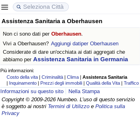
Assistenza Sanitaria a Oberhausen
Costo della vita
Prezzi degli immobili
Qualità della Vita
Non ci sono dati per
Oberhausen
.
Indice Del Costo Della Vita (corrente)
Indice del Prezzo delle Case (Corrente)
Indice della Qualità della Vita
Vivi a
Oberhausen
?
Aggiungi datiper Oberhausen
Considerate di dare un'occhiata ai dati aggregati che
Indice Del Costo Della Vita
Indice del Prezzo delle Case
Indice della Qualità della Vita (Corrente)
Assistenza Sanitaria in Germania
abbiamo per
Più informazioni:
Indice del Costo della Vita per Nazione
Indice del Prezzo delle Case per Nazione
Indice della qualità della vita per Paese
Costo della vita
|
Criminalità
|
Clima
|
Assistenza Sanitaria
|
Inquinamento
|
Prezzi degli immobili
|
Qualità della Vita
|
Traffico
ad Aqaba
Criminalità
Informazioni su questo sito
Nella Stampa
Copyright © 2009-2026 Numbeo. L’uso di questo servizio
Indice del Tasso di Criminalità (Corrente)
è soggetto ai nostri
Termini di Utilizzo
e
Politica sulla
Privacy
Indice della Criminalità
Indice di criminalità per paese