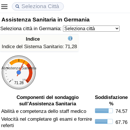
Assistenza Sanitaria in Germania
Costo della vita
Prezzi degli immobili
Qualità della Vita
Seleziona città in Germania:
Indice Del Costo Della Vita (corrente)
Indice del Prezzo delle Case (Corrente)
Indice della Qualità della Vita
Indice
Indice del Sistema Sanitario:
71,28
Indice Del Costo Della Vita
Indice del Prezzo delle Case
Indice della Qualità della Vita (Corrente)
Indice del Costo della Vita per Nazione
Indice del Prezzo delle Case per Nazione
Indice della qualità della vita per Paese
Assistenza Sanitaria
ad Aqaba
Criminalità
0
120
71.28
Indice del Tasso di Criminalità (Corrente)
Componenti del sondaggio
Soddisfazione
sull'Assistenza Sanitaria
%
Indice della Criminalità
Abilità e competenza dello staff medico
74.57
Velocità nel completare gli esami e fornire
67.76
Indice di criminalità per paese
referti