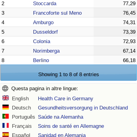
2
Stoccarda
77,29
3
Francoforte sul Meno
76,45
4
Amburgo
74,31
5
Dusseldorf
73,39
6
Colonia
72,93
7
Norimberga
67,14
8
Berlino
66,18
Showing 1 to 8 of 8 entries
Questa pagina in altre lingue:
English
Health Care in Germany
Deutsch
Gesundheitsversorgung in Deutschland
Português
Saúde na Alemanha
Français
Soins de santé en Allemagne
Español
Sanidad en Alemania