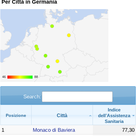
Per Città in Germania
Traffico
Indice del Traffico
Indice del traffico (Corrente)
Indice del traffico per Nazione
46
46
88
88
Search:
Indice
Città
dell’Assistenza
Posizione
Sanitaria
1
Monaco di Baviera
77,30