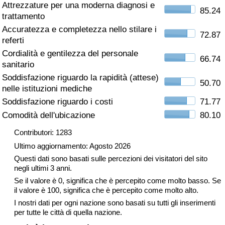
Attrezzature per una moderna diagnosi e
85.24
trattamento
Assistenza Sanitaria
Accuratezza e completezza nello stilare i
72.87
referti
Indice dell’Assistenza Sanitaria (Corrente)
Cordialità e gentilezza del personale
66.74
sanitario
Indice dell’Assistenza Sanitaria
Soddisfazione riguardo la rapidità (attese)
50.70
nelle istituzioni mediche
Indice dell’Assistenza Sanitaria per
Soddisfazione riguardo i costi
71.77
Nazione
Comodità dell'ubicazione
80.10
Inquinamento
Contributori: 1283
Ultimo aggiornamento: Agosto 2026
Indice dell’Inquinamento (Corrente)
Questi dati sono basati sulle percezioni dei visitatori del sito
negli ultimi 3 anni.
Se il valore è 0, significa che è percepito come molto basso. Se
Indice di inquinamento
il valore è 100, significa che è percepito come molto alto.
I nostri dati per ogni nazione sono basati su tutti gli inserimenti
Indice dell’Inquinamento per Nazione
per tutte le città di quella nazione.