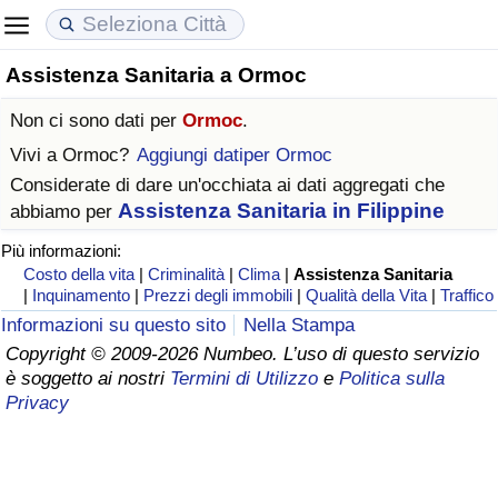
Assistenza Sanitaria a Ormoc
Costo della vita
Prezzi degli immobili
Qualità della Vita
Non ci sono dati per
Ormoc
.
Indice Del Costo Della Vita (corrente)
Indice del Prezzo delle Case (Corrente)
Indice della Qualità della Vita
Vivi a
Ormoc
?
Aggiungi datiper Ormoc
Considerate di dare un'occhiata ai dati aggregati che
Indice Del Costo Della Vita
Indice del Prezzo delle Case
Indice della Qualità della Vita (Corrente)
Assistenza Sanitaria in Filippine
abbiamo per
Più informazioni:
Indice del Costo della Vita per Nazione
Indice del Prezzo delle Case per Nazione
Indice della qualità della vita per Paese
Costo della vita
|
Criminalità
|
Clima
|
Assistenza Sanitaria
|
Inquinamento
|
Prezzi degli immobili
|
Qualità della Vita
|
Traffico
ad Aqaba
Criminalità
Informazioni su questo sito
Nella Stampa
Copyright © 2009-2026 Numbeo. L’uso di questo servizio
Indice del Tasso di Criminalità (Corrente)
è soggetto ai nostri
Termini di Utilizzo
e
Politica sulla
Privacy
Indice della Criminalità
Indice di criminalità per paese