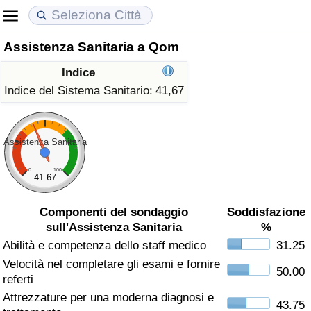
Assistenza Sanitaria a Qom
Costo della vita
Prezzi degli immobili
Qualità della Vita
Indice
Indice Del Costo Della Vita (corrente)
Indice del Prezzo delle Case (Corrente)
Indice della Qualità della Vita
Indice del Sistema Sanitario:
41,67
Indice Del Costo Della Vita
Indice del Prezzo delle Case
Indice della Qualità della Vita (Corrente)
Assistenza Sanitaria
Indice del Costo della Vita per Nazione
Indice del Prezzo delle Case per Nazione
Indice della qualità della vita per Paese
0
100
41.67
ad Aqaba
Criminalità
Componenti del sondaggio
Soddisfazione
sull'Assistenza Sanitaria
%
Indice del Tasso di Criminalità (Corrente)
Abilità e competenza dello staff medico
31.25
Velocità nel completare gli esami e fornire
Indice della Criminalità
50.00
referti
Attrezzature per una moderna diagnosi e
Indice di criminalità per paese
43.75