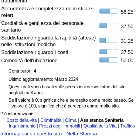
trattamento
Accuratezza e completezza nello stilare i
Assistenza Sanitaria
56.25
referti
Cordialità e gentilezza del personale
Indice dell’Assistenza Sanitaria (Corrente)
37.50
sanitario
Soddisfazione riguardo la rapidità (attese)
31.25
Indice dell’Assistenza Sanitaria
nelle istituzioni mediche
Soddisfazione riguardo i costi
37.50
Indice dell’Assistenza Sanitaria per
Comodità dell'ubicazione
50.00
Nazione
Contributori: 4
Ultimo aggiornamento: Marzo 2024
Inquinamento
Questi dati sono basati sulle percezioni dei visitatori del sito
negli ultimi 3 anni.
Indice dell’Inquinamento (Corrente)
Se il valore è 0, significa che è percepito come molto basso. Se
il valore è 100, significa che è percepito come molto alto.
Indice di inquinamento
Più informazioni:
Costo della vita
|
Criminalità
|
Clima
|
Assistenza Sanitaria
|
Inquinamento
|
Prezzi degli immobili
|
Qualità della Vita
|
Traffico
Indice dell’Inquinamento per Nazione
Informazioni su questo sito
Nella Stampa