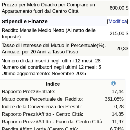
Prezzo per Metro Quadro per Comprare un
600,00 $
Assistenza Sanitaria
Appartamento fuori dal Centro Città
Stipendi e Finanze
[
Modifica
]
Indice dell’Assistenza Sanitaria (Corrente)
Reddito Mensile Medio Netto (Al netto delle
215,00 $
Imposte)
Indice dell’Assistenza Sanitaria
Tasso di Interesse del Mutuo in Percentuale(%),
20,33
Annuale, per 20 Anni a Tasso Fisso
Indice dell’Assistenza Sanitaria per
Numero di dati inseriti negli ultimi 12 mesi: 28
Nazione
Numero dei contributori negli ultimi 12 mesi: 5
Ultimo aggiornamento: Novembre 2025
Inquinamento
Indice
Indice dell’Inquinamento (Corrente)
Rapporto Prezzi/Entrate:
17,44
Mutuo come Percentuale del Reddito:
361,05%
Indice di inquinamento
Indice della Convenienza dei Prestiti:
0,28
Rapporto Prezzi/Affitto - Centro Città:
14,85
Indice dell’Inquinamento per Nazione
Rapporto Prezzi/Affitto - Fuori dal Centro Città:
11,97
Rendita Affitto Lorda (Centro Città):
6,74%