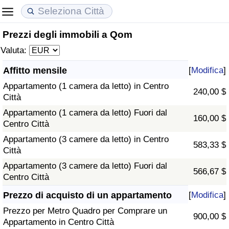
Prezzi degli immobili a Qom
Costo della vita
Prezzi degli immobili
Qualità della Vita
Valuta:
Indice Del Costo Della Vita (corrente)
Indice del Prezzo delle Case (Corrente)
Indice della Qualità della Vita
Affitto mensile
[
Modifica
]
Appartamento (1 camera da letto) in Centro
Indice Del Costo Della Vita
Indice del Prezzo delle Case
Indice della Qualità della Vita (Corrente)
240,00 $
Città
Appartamento (1 camera da letto) Fuori dal
Indice del Costo della Vita per Nazione
Indice del Prezzo delle Case per Nazione
Indice della qualità della vita per Paese
160,00 $
Centro Città
Appartamento (3 camere da letto) in Centro
ad Aqaba
Criminalità
583,33 $
Città
Appartamento (3 camere da letto) Fuori dal
Indice del Tasso di Criminalità (Corrente)
566,67 $
Centro Città
Indice della Criminalità
Prezzo di acquisto di un appartamento
[
Modifica
]
Prezzo per Metro Quadro per Comprare un
900,00 $
Indice di criminalità per paese
Appartamento in Centro Città