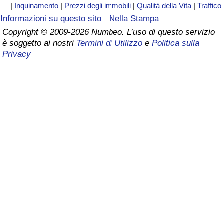
|
Inquinamento
|
Prezzi degli immobili
|
Qualità della Vita
|
Traffico
Assistenza Sanitaria
Informazioni su questo sito
Nella Stampa
Copyright © 2009-2026 Numbeo. L’uso di questo servizio
è soggetto ai nostri
Termini di Utilizzo
e
Politica sulla
Indice dell’Assistenza Sanitaria (Corrente)
Privacy
Indice dell’Assistenza Sanitaria
Indice dell’Assistenza Sanitaria per
Nazione
Inquinamento
Indice dell’Inquinamento (Corrente)
Indice di inquinamento
Indice dell’Inquinamento per Nazione