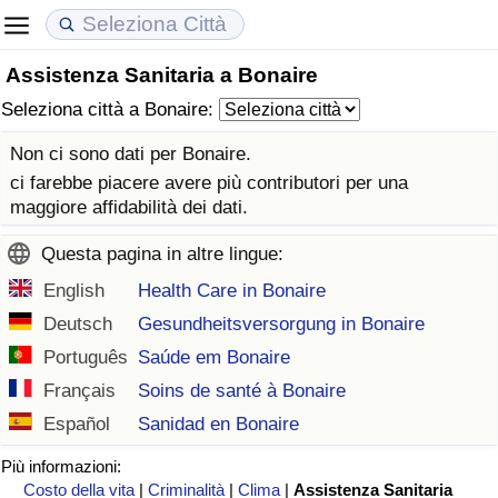
Assistenza Sanitaria a Bonaire
Costo della vita
Prezzi degli immobili
Qualità della Vita
Seleziona città a Bonaire:
Indice Del Costo Della Vita (corrente)
Indice del Prezzo delle Case (Corrente)
Indice della Qualità della Vita
Non ci sono dati per Bonaire.
ci farebbe piacere avere più contributori per una
Indice Del Costo Della Vita
Indice del Prezzo delle Case
Indice della Qualità della Vita (Corrente)
maggiore affidabilità dei dati.
Questa pagina in altre lingue:
Indice del Costo della Vita per Nazione
Indice del Prezzo delle Case per Nazione
Indice della qualità della vita per Paese
English
Health Care in Bonaire
ad Aqaba
Criminalità
Deutsch
Gesundheitsversorgung in Bonaire
Português
Saúde em Bonaire
Indice del Tasso di Criminalità (Corrente)
Français
Soins de santé à Bonaire
Español
Sanidad en Bonaire
Indice della Criminalità
Più informazioni:
Indice di criminalità per paese
Costo della vita
|
Criminalità
|
Clima
|
Assistenza Sanitaria