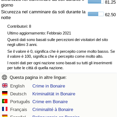
81.25
giorno
Traffico
Sicurezza nel camminare da soli durante la
62.50
notte
Indice del Traffico
Contributori: 8
Indice del traffico (Corrente)
Ultimo aggiornamento: Febbraio 2021
Questi dati sono basati sulle percezioni dei visitatori del sito
negli ultimi 3 anni.
Indice del traffico per Nazione
Se il valore è 0, significa che è percepito come molto basso. Se
il valore è 100, significa che è percepito come molto alto.
I nostri dati per ogni nazione sono basati su tutti gli inserimenti
per tutte le città di quella nazione.
Questa pagina in altre lingue:
English
Crime in Bonaire
Deutsch
Kriminalität in Bonaire
Português
Crime em Bonaire
Français
Criminalité à Bonaire