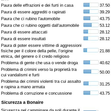
Paura delle effrazioni e dei furti in casa
37.50
Assistenza Sanitaria
Paura di essere aggrediti o rapinati
39.29
Paura che ci rubino l'automobile
43.75
Indice dell’Assistenza Sanitaria (Corrente)
Paura che ci rubino oggetti dall'automobile
53.12
Paura di essere attaccati
28.12
Indice dell’Assistenza Sanitaria
Paura di essere insultati
28.12
Paura di poter essere vittime di aggressioni
Indice dell’Assistenza Sanitaria per
fisiche per il colore della pelle, l’origine
21.88
Nazione
etnica, del genere o il credo religioso
Problema di gente che usa o vende droga
40.62
Inquinamento
Problema di crimini verso la proprietà tra
50.00
cui vandalismi e furti
Indice dell’Inquinamento (Corrente)
Problema dei crimini violenti tra cui assalto
31.25
e rapina a mano armata
Indice di inquinamento
Problema di corruzione e concussione
43.75
Sicurezza a Bonaire
Indice dell’Inquinamento per Nazione
Sicurezza nel camminare da soli durante il