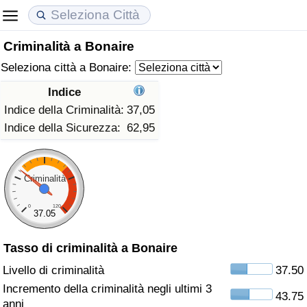
Criminalità a Bonaire
Costo della vita
Prezzi degli immobili
Qualità della Vita
Seleziona città a Bonaire:
Indice Del Costo Della Vita (corrente)
Indice del Prezzo delle Case (Corrente)
Indice della Qualità della Vita
Indice
Indice della Criminalità:
37,05
Indice Del Costo Della Vita
Indice del Prezzo delle Case
Indice della Qualità della Vita (Corrente)
Indice della Sicurezza:
62,95
Indice del Costo della Vita per Nazione
Indice del Prezzo delle Case per Nazione
Indice della qualità della vita per Paese
Criminalità
ad Aqaba
Criminalità
0
120
37.05
Indice del Tasso di Criminalità (Corrente)
Tasso di criminalità a Bonaire
Indice della Criminalità
Livello di criminalità
37.50
Incremento della criminalità negli ultimi 3
43.75
Indice di criminalità per paese
anni