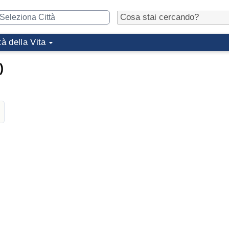
tà della Vita
)