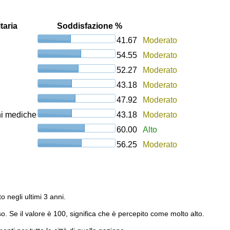
taria
Soddisfazione %
41.67
Moderato
54.55
Moderato
52.27
Moderato
43.18
Moderato
47.92
Moderato
oni mediche
43.18
Moderato
60.00
Alto
56.25
Moderato
to negli ultimi 3 anni.
o. Se il valore è 100, significa che è percepito come molto alto.