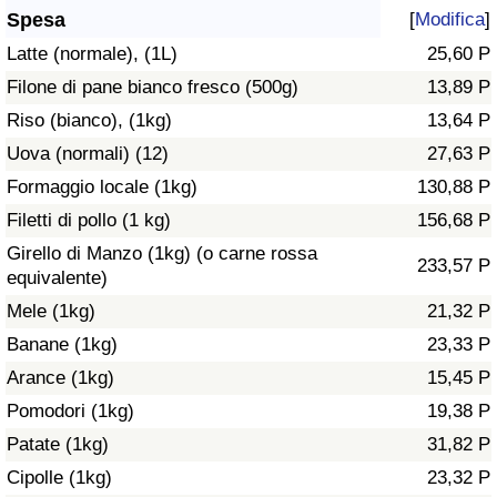
Spesa
[
Modifica
]
Assistenza Sanitaria
Latte (normale), (1L)
25,60 P
Filone di pane bianco fresco (500g)
13,89 P
Indice dell’Assistenza Sanitaria (Corrente)
Riso (bianco), (1kg)
13,64 P
Indice dell’Assistenza Sanitaria
Uova (normali) (12)
27,63 P
Formaggio locale (1kg)
130,88 P
Indice dell’Assistenza Sanitaria per
Filetti di pollo (1 kg)
156,68 P
Nazione
Girello di Manzo (1kg) (o carne rossa
233,57 P
equivalente)
Inquinamento
Mele (1kg)
21,32 P
Banane (1kg)
23,33 P
Indice dell’Inquinamento (Corrente)
Arance (1kg)
15,45 P
Indice di inquinamento
Pomodori (1kg)
19,38 P
Patate (1kg)
31,82 P
Indice dell’Inquinamento per Nazione
Cipolle (1kg)
23,32 P