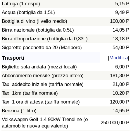
Lattuga (1 cespo)
5,15 P
Traffico
Acqua (bottiglia da 1,5L)
9,49 P
Indice del Traffico
Bottiglia di vino (livello medio)
100,00 P
Birra nazionale (bottiglia da 0,5L)
14,05 P
Indice del traffico (Corrente)
Birra d'Importazione (bottiglia da 0,33L)
18,18 P
Sigarette pacchetto da 20 (Marlboro)
54,00 P
Indice del traffico per Nazione
Trasporti
[
Modifica
]
Biglietto sola andata (mezzi locali)
6,00 P
Abbonamento mensile (prezzo intero)
181,30 P
Taxi addebito iniziale (tariffa normale)
21,00 P
Taxi 1km (tariffa normale)
10,20 P
Taxi 1 ora di attesa (tariffa normale)
120,00 P
Benzina (1 litro)
14,65 P
Volkswagen Golf 1.4 90kW Trendline (o
250.000,00 P
automobile nuova equivalente)