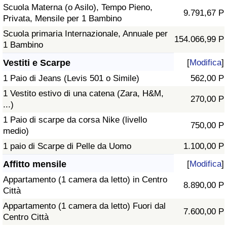
Scuola Materna (o Asilo), Tempo Pieno,
9.791,67 P
Privata, Mensile per 1 Bambino
Scuola primaria Internazionale, Annuale per
154.066,99 P
1 Bambino
Vestiti e Scarpe
[
Modifica
]
1 Paio di Jeans (Levis 501 o Simile)
562,00 P
1 Vestito estivo di una catena (Zara, H&M,
270,00 P
...)
1 Paio di scarpe da corsa Nike (livello
750,00 P
medio)
1 paio di Scarpe di Pelle da Uomo
1.100,00 P
Affitto mensile
[
Modifica
]
Appartamento (1 camera da letto) in Centro
8.890,00 P
Città
Appartamento (1 camera da letto) Fuori dal
7.600,00 P
Centro Città