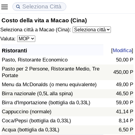
Costo della vita a Macao (Cina)
Costo della vita
Prezzi degli immobili
Qualità della Vita
Seleziona città a Macao (Cina):
Indice Del Costo Della Vita (corrente)
Indice del Prezzo delle Case (Corrente)
Indice della Qualità della Vita
Valuta:
Ristoranti
[
Modifica
]
Indice Del Costo Della Vita
Indice del Prezzo delle Case
Indice della Qualità della Vita (Corrente)
Pasto, Ristorante Economico
50,00 P
Indice del Costo della Vita per Nazione
Indice del Prezzo delle Case per Nazione
Indice della qualità della vita per Paese
Pasto per 2 Persone, Ristorante Medio, Tre
450,00 P
Portate
ad Aqaba
Criminalità
Menu da McDonalds (o menu equivalente)
49,00 P
Birra nazionale (0,5L alla spina)
46,50 P
Indice del Tasso di Criminalità (Corrente)
Birra d'Importazione (bottiglia da 0,33L)
59,00 P
Cappuccino (normale)
41,14 P
Indice della Criminalità
Coca/Pepsi (bottiglia da 0,33L)
8,14 P
Acqua (bottiglia da 0,33L)
6,50 P
Indice di criminalità per paese