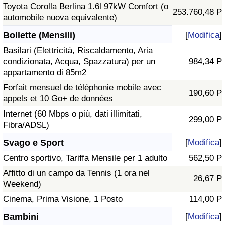
Toyota Corolla Berlina 1.6l 97kW Comfort (o
253.760,48 P
automobile nuova equivalente)
Bollette (Mensili)
[
Modifica
]
Basilari (Elettricità, Riscaldamento, Aria
condizionata, Acqua, Spazzatura) per un
984,34 P
appartamento di 85m2
Forfait mensuel de téléphonie mobile avec
190,60 P
appels et 10 Go+ de données
Internet (60 Mbps o più, dati illimitati,
299,00 P
Fibra/ADSL)
Svago e Sport
[
Modifica
]
Centro sportivo, Tariffa Mensile per 1 adulto
562,50 P
Affitto di un campo da Tennis (1 ora nel
26,67 P
Weekend)
Cinema, Prima Visione, 1 Posto
114,00 P
Bambini
[
Modifica
]