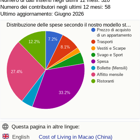
Numero di dati inseriti negli ultimi 12 mesi: 320
Numero dei contributori negli ultimi 12 mesi: 58
Ultimo aggiornamento: Giugno 2026
Distribuzione delle spese secondo il nostro modello st…
Prezzo di acquisto
di un appartamento
7.2%
12.2%
Trasporti
8.1%
Vestiti e Scarpe
Svago e Sport
Spesa
Bollette (Mensili)
27.4%
Affitto mensile
Ristoranti
33.2%
Questa pagina in altre lingue:
English
Cost of Living in Macao (China)