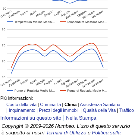
70
Gennaio
Febbraio
Marzo
Aprile
Maggio
Giugno
Luglio
Agosto
Settembre
Ottobre
Novembre
Dicembre
Temperatura Minima Media…
Temperatura Massima Med…
80
75
70
65
Gennaio
Febbraio
Marzo
Aprile
Maggio
Giugno
Luglio
Agosto
Settembre
Ottobre
Novembre
Dicembre
Punto di Rugiada Medio Mi…
Punto di Rugiada Medio M…
Più informazioni:
Costo della vita
|
Criminalità
|
Clima
|
Assistenza Sanitaria
|
Inquinamento
|
Prezzi degli immobili
|
Qualità della Vita
|
Traffico
Informazioni su questo sito
Nella Stampa
Copyright © 2009-2026 Numbeo. L’uso di questo servizio
è soggetto ai nostri
Termini di Utilizzo
e
Politica sulla