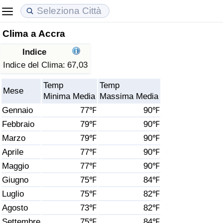
Clima a Accra
Costo della vita
Prezzi degli immobili
Qualità della Vita
Indice
Indice Del Costo Della Vita (corrente)
Indice del Prezzo delle Case (Corrente)
Indice della Qualità della Vita
Indice del Clima:
67,03
Temp
Temp
Indice Del Costo Della Vita
Indice del Prezzo delle Case
Indice della Qualità della Vita (Corrente)
Mese
Minima Media
Massima Media
Gennaio
77℉
90℉
Indice del Costo della Vita per Nazione
Indice del Prezzo delle Case per Nazione
Indice della qualità della vita per Paese
Febbraio
79℉
90℉
Marzo
79℉
90℉
ad Aqaba
Criminalità
Aprile
77℉
90℉
Indice del Tasso di Criminalità (Corrente)
Maggio
77℉
90℉
Giugno
75℉
84℉
Indice della Criminalità
Luglio
75℉
82℉
Agosto
73℉
82℉
Indice di criminalità per paese
Settembre
75℉
84℉