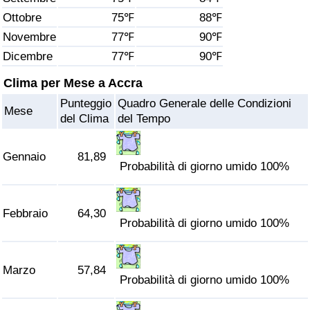
Ottobre
75℉
88℉
Assistenza Sanitaria
Novembre
77℉
90℉
Dicembre
77℉
90℉
Indice dell’Assistenza Sanitaria (Corrente)
Clima per Mese a Accra
Indice dell’Assistenza Sanitaria
Punteggio
Quadro Generale delle Condizioni
Mese
del Clima
del Tempo
Indice dell’Assistenza Sanitaria per
Nazione
Gennaio
81,89
Probabilità di giorno umido 100%
Inquinamento
Febbraio
64,30
Indice dell’Inquinamento (Corrente)
Probabilità di giorno umido 100%
Indice di inquinamento
Marzo
57,84
Probabilità di giorno umido 100%
Indice dell’Inquinamento per Nazione