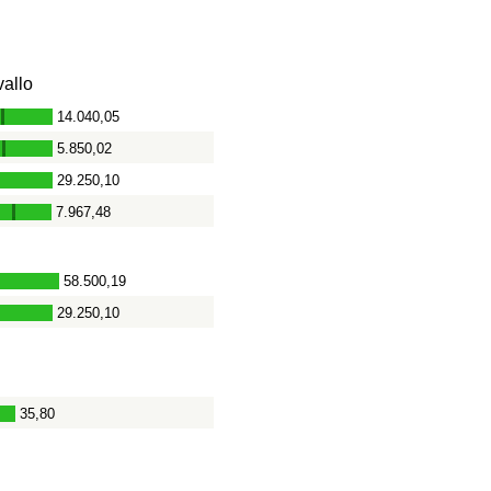
vallo
14.040,05
-
5.850,02
-
29.250,10
7.967,48
-
58.500,19
-
29.250,10
35,80