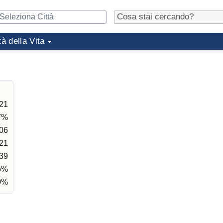
tà della Vita
21
7%
,06
21
39
5%
0%