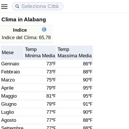
Clima in Alabang
Costo della vita
Prezzi degli immobili
Qualità della Vita
Indice
Indice Del Costo Della Vita (corrente)
Indice del Prezzo delle Case (Corrente)
Indice della Qualità della Vita
Indice del Clima:
65,78
Temp
Temp
Indice Del Costo Della Vita
Indice del Prezzo delle Case
Indice della Qualità della Vita (Corrente)
Mese
Minima Media
Massima Media
Gennaio
73℉
86℉
Indice del Costo della Vita per Nazione
Indice del Prezzo delle Case per Nazione
Indice della qualità della vita per Paese
Febbraio
73℉
88℉
Marzo
75℉
90℉
ad Aqaba
Criminalità
Aprile
79℉
95℉
Indice del Tasso di Criminalità (Corrente)
Maggio
81℉
95℉
Giugno
79℉
91℉
Indice della Criminalità
Luglio
77℉
90℉
Agosto
77℉
88℉
Indice di criminalità per paese
Settembre
77℉
88℉