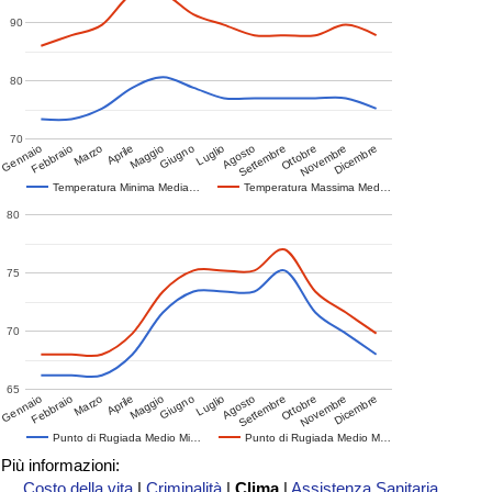
90
80
70
Gennaio
Febbraio
Marzo
Aprile
Maggio
Giugno
Luglio
Agosto
Settembre
Ottobre
Novembre
Dicembre
Temperatura Minima Media…
Temperatura Massima Med…
80
75
70
65
Gennaio
Febbraio
Marzo
Aprile
Maggio
Giugno
Luglio
Agosto
Settembre
Ottobre
Novembre
Dicembre
Punto di Rugiada Medio Mi…
Punto di Rugiada Medio M…
Più informazioni:
Costo della vita
|
Criminalità
|
Clima
|
Assistenza Sanitaria