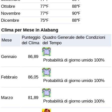
Ottobre
77℉
88℉
Assistenza Sanitaria
Novembre
77℉
90℉
Dicembre
75℉
88℉
Indice dell’Assistenza Sanitaria (Corrente)
Clima per Mese in Alabang
Indice dell’Assistenza Sanitaria
Punteggio
Quadro Generale delle Condizioni
Mese
del Clima
del Tempo
Indice dell’Assistenza Sanitaria per
Nazione
Gennaio
86,89
Probabilità di giorno umido 100%
Inquinamento
Febbraio
86,05
Indice dell’Inquinamento (Corrente)
Probabilità di giorno umido 100%
Indice di inquinamento
Marzo
81,89
Probabilità di giorno umido 100%
Indice dell’Inquinamento per Nazione