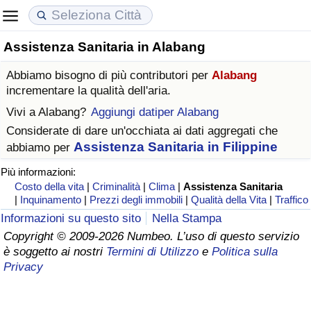
Assistenza Sanitaria in Alabang
Costo della vita
Prezzi degli immobili
Qualità della Vita
Abbiamo bisogno di più contributori per
Alabang
Indice Del Costo Della Vita (corrente)
Indice del Prezzo delle Case (Corrente)
Indice della Qualità della Vita
incrementare la qualità dell'aria.
Vivi a
Alabang
?
Aggiungi datiper Alabang
Indice Del Costo Della Vita
Indice del Prezzo delle Case
Indice della Qualità della Vita (Corrente)
Considerate di dare un'occhiata ai dati aggregati che
Assistenza Sanitaria in Filippine
abbiamo per
Indice del Costo della Vita per Nazione
Indice del Prezzo delle Case per Nazione
Indice della qualità della vita per Paese
Più informazioni:
Costo della vita
|
Criminalità
|
Clima
|
Assistenza Sanitaria
ad Aqaba
Criminalità
|
Inquinamento
|
Prezzi degli immobili
|
Qualità della Vita
|
Traffico
Informazioni su questo sito
Nella Stampa
Indice del Tasso di Criminalità (Corrente)
Copyright © 2009-2026 Numbeo. L’uso di questo servizio
è soggetto ai nostri
Termini di Utilizzo
e
Politica sulla
Indice della Criminalità
Privacy
Indice di criminalità per paese