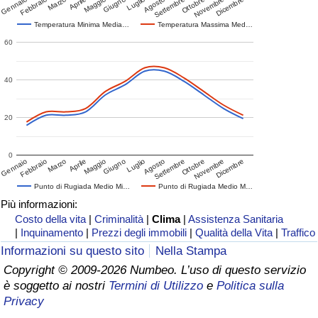
Gennaio
Febbraio
Marzo
Aprile
Maggio
Giugno
Luglio
Agosto
Settembre
Ottobre
Novembre
Dicembre
Temperatura Minima Media…
Temperatura Massima Med…
60
40
20
0
Gennaio
Febbraio
Marzo
Aprile
Maggio
Giugno
Luglio
Agosto
Settembre
Ottobre
Novembre
Dicembre
Punto di Rugiada Medio Mi…
Punto di Rugiada Medio M…
Più informazioni:
Costo della vita
|
Criminalità
|
Clima
|
Assistenza Sanitaria
|
Inquinamento
|
Prezzi degli immobili
|
Qualità della Vita
|
Traffico
Informazioni su questo sito
Nella Stampa
Copyright © 2009-2026 Numbeo. L’uso di questo servizio
è soggetto ai nostri
Termini di Utilizzo
e
Politica sulla
Privacy