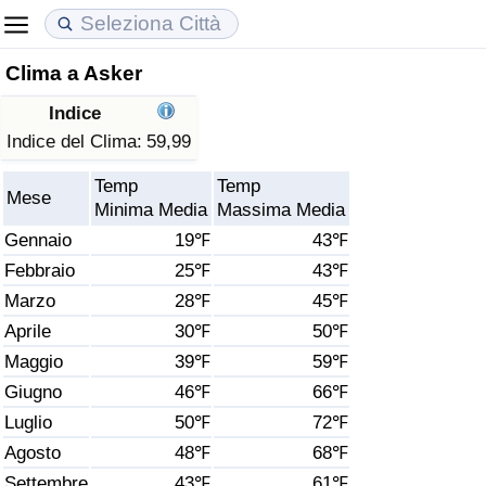
Clima a Asker
Costo della vita
Prezzi degli immobili
Qualità della Vita
Indice
Indice Del Costo Della Vita (corrente)
Indice del Prezzo delle Case (Corrente)
Indice della Qualità della Vita
Indice del Clima:
59,99
Temp
Temp
Indice Del Costo Della Vita
Indice del Prezzo delle Case
Indice della Qualità della Vita (Corrente)
Mese
Minima Media
Massima Media
Gennaio
19℉
43℉
Indice del Costo della Vita per Nazione
Indice del Prezzo delle Case per Nazione
Indice della qualità della vita per Paese
Febbraio
25℉
43℉
Marzo
28℉
45℉
ad Aqaba
Criminalità
Aprile
30℉
50℉
Indice del Tasso di Criminalità (Corrente)
Maggio
39℉
59℉
Giugno
46℉
66℉
Indice della Criminalità
Luglio
50℉
72℉
Agosto
48℉
68℉
Indice di criminalità per paese
Settembre
43℉
61℉