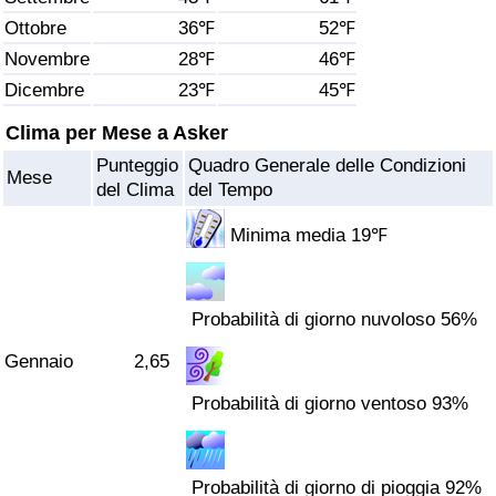
Ottobre
36℉
52℉
Assistenza Sanitaria
Novembre
28℉
46℉
Dicembre
23℉
45℉
Indice dell’Assistenza Sanitaria (Corrente)
Clima per Mese a Asker
Indice dell’Assistenza Sanitaria
Punteggio
Quadro Generale delle Condizioni
Mese
del Clima
del Tempo
Indice dell’Assistenza Sanitaria per
Nazione
Minima media 19℉
Inquinamento
Probabilità di giorno nuvoloso 56%
Indice dell’Inquinamento (Corrente)
Gennaio
2,65
Probabilità di giorno ventoso 93%
Indice di inquinamento
Indice dell’Inquinamento per Nazione
Probabilità di giorno di pioggia 92%