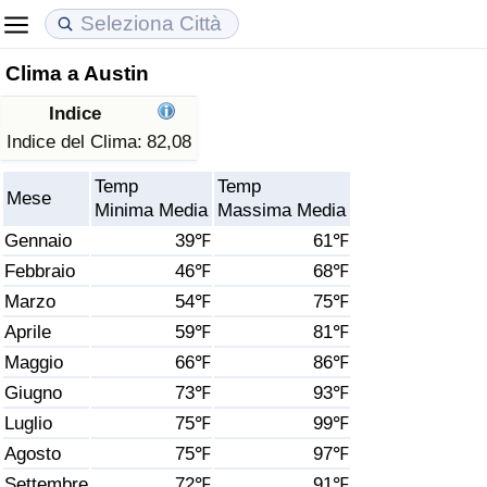
Clima a Austin
Costo della vita
Prezzi degli immobili
Qualità della Vita
Indice
Indice Del Costo Della Vita (corrente)
Indice del Prezzo delle Case (Corrente)
Indice della Qualità della Vita
Indice del Clima:
82,08
Temp
Temp
Indice Del Costo Della Vita
Indice del Prezzo delle Case
Indice della Qualità della Vita (Corrente)
Mese
Minima Media
Massima Media
Gennaio
39℉
61℉
Indice del Costo della Vita per Nazione
Indice del Prezzo delle Case per Nazione
Indice della qualità della vita per Paese
Febbraio
46℉
68℉
Marzo
54℉
75℉
ad Aqaba
Criminalità
Aprile
59℉
81℉
Indice del Tasso di Criminalità (Corrente)
Maggio
66℉
86℉
Giugno
73℉
93℉
Indice della Criminalità
Luglio
75℉
99℉
Agosto
75℉
97℉
Indice di criminalità per paese
Settembre
72℉
91℉