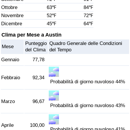
Ottobre
63℉
84℉
Assistenza Sanitaria
Novembre
52℉
72℉
Dicembre
45℉
64℉
Indice dell’Assistenza Sanitaria (Corrente)
Clima per Mese a Austin
Indice dell’Assistenza Sanitaria
Punteggio
Quadro Generale delle Condizioni
Mese
del Clima
del Tempo
Indice dell’Assistenza Sanitaria per
Gennaio
77,78
Nazione
Inquinamento
Febbraio
92,34
Probabilità di giorno nuvoloso 44%
Indice dell’Inquinamento (Corrente)
Marzo
96,67
Probabilità di giorno nuvoloso 43%
Indice di inquinamento
Indice dell’Inquinamento per Nazione
Aprile
100,00
Probabilità di giorno nuvoloso 41%