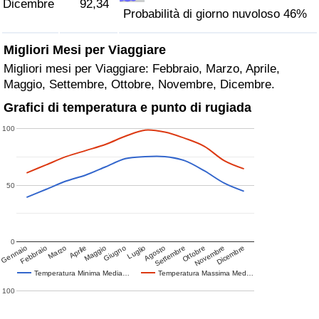
Dicembre
92,34
Probabilità di giorno nuvoloso 46%
Migliori Mesi per Viaggiare
Migliori mesi per Viaggiare: Febbraio, Marzo, Aprile,
Maggio, Settembre, Ottobre, Novembre, Dicembre.
Grafici di temperatura e punto di rugiada
100
50
0
Gennaio
Febbraio
Marzo
Aprile
Maggio
Giugno
Luglio
Agosto
Settembre
Ottobre
Novembre
Dicembre
Temperatura Minima Media…
Temperatura Massima Med…
100