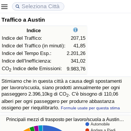
Traffico a Austin
Costo della vita
Prezzi degli immobili
Qualità della Vita
Indice
Indice Del Costo Della Vita (corrente)
Indice del Prezzo delle Case (Corrente)
Indice della Qualità della Vita
Indice del Traffico:
207,15
Indice del Traffico (in minuti):
41,85
Indice Del Costo Della Vita
Indice del Prezzo delle Case
Indice della Qualità della Vita (Corrente)
Indice del Tempo Esp.:
2.201,26
Indice dell'Inefficienza:
341,02
Indice del Costo della Vita per Nazione
Indice del Prezzo delle Case per Nazione
Indice della qualità della vita per Paese
CO
Indice delle Emissioni:
9.983,76
2
Stimiamo che in questa città a causa degli spostamenti
ad Aqaba
Criminalità
per lavoro/scuola, siano prodotti annualmente per ogni
passeggero 2.396,10kg di CO
. C'è bisogno di 110,06
2
Indice del Tasso di Criminalità (Corrente)
alberi per ogni passeggero per produrre abbastanza
ossigeno per riequilibrarlo.
Formule usate per questa stima
Indice della Criminalità
Principali mezzi di trasposto per lavoro/scuola a Austin…
Automobile
Indice di criminalità per paese
Andare a Piedi