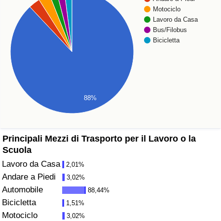
Motociclo
Assistenza Sanitaria
Lavoro da Casa
Bus/Filobus
Bicicletta
Indice dell’Assistenza Sanitaria (Corrente)
Indice dell’Assistenza Sanitaria
Indice dell’Assistenza Sanitaria per
88%
Nazione
Inquinamento
Principali Mezzi di Trasporto per il Lavoro o la
Scuola
Indice dell’Inquinamento (Corrente)
Lavoro da Casa
2,01%
Andare a Piedi
3,02%
Indice di inquinamento
Automobile
88,44%
Bicicletta
1,51%
Indice dell’Inquinamento per Nazione
Motociclo
3,02%