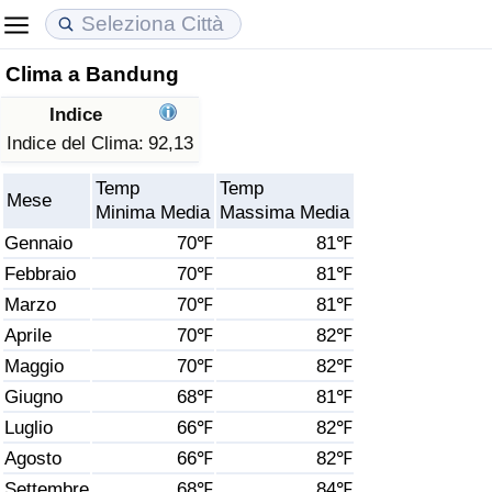
Clima a Bandung
Costo della vita
Prezzi degli immobili
Qualità della Vita
Indice
Indice Del Costo Della Vita (corrente)
Indice del Prezzo delle Case (Corrente)
Indice della Qualità della Vita
Indice del Clima:
92,13
Temp
Temp
Indice Del Costo Della Vita
Indice del Prezzo delle Case
Indice della Qualità della Vita (Corrente)
Mese
Minima Media
Massima Media
Gennaio
70℉
81℉
Indice del Costo della Vita per Nazione
Indice del Prezzo delle Case per Nazione
Indice della qualità della vita per Paese
Febbraio
70℉
81℉
Marzo
70℉
81℉
ad Aqaba
Criminalità
Aprile
70℉
82℉
Indice del Tasso di Criminalità (Corrente)
Maggio
70℉
82℉
Giugno
68℉
81℉
Indice della Criminalità
Luglio
66℉
82℉
Agosto
66℉
82℉
Indice di criminalità per paese
Settembre
68℉
84℉