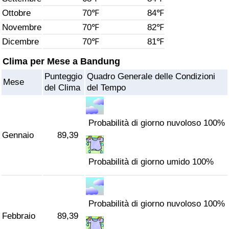
Ottobre
70℉
84℉
Assistenza Sanitaria
Novembre
70℉
82℉
Dicembre
70℉
81℉
Indice dell’Assistenza Sanitaria (Corrente)
Clima per Mese a Bandung
Indice dell’Assistenza Sanitaria
Punteggio
Quadro Generale delle Condizioni
Mese
del Clima
del Tempo
Indice dell’Assistenza Sanitaria per
Nazione
Probabilità di giorno nuvoloso 100%
Inquinamento
Gennaio
89,39
Indice dell’Inquinamento (Corrente)
Probabilità di giorno umido 100%
Indice di inquinamento
Probabilità di giorno nuvoloso 100%
Indice dell’Inquinamento per Nazione
Febbraio
89,39