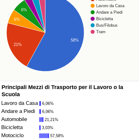
Lavoro da Casa
6%
Assistenza Sanitaria
Andare a Piedi
Bicicletta
6%
Bus/Filobus
Indice dell’Assistenza Sanitaria (Corrente)
Tram
58%
Indice dell’Assistenza Sanitaria
21%
Indice dell’Assistenza Sanitaria per
Nazione
Inquinamento
Principali Mezzi di Trasporto per il Lavoro o la
Scuola
Indice dell’Inquinamento (Corrente)
Lavoro da Casa
6,06%
Andare a Piedi
6,06%
Indice di inquinamento
Automobile
21,21%
Bicicletta
3,03%
Indice dell’Inquinamento per Nazione
Motociclo
57,58%