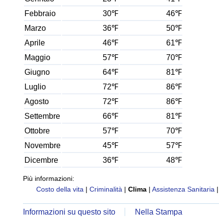
Febbraio
30℉
46℉
Marzo
36℉
50℉
Aprile
46℉
61℉
Maggio
57℉
70℉
Giugno
64℉
81℉
Luglio
72℉
86℉
Agosto
72℉
86℉
Settembre
66℉
81℉
Ottobre
57℉
70℉
Novembre
45℉
57℉
Dicembre
36℉
48℉
Più informazioni:
Costo della vita
|
Criminalità
|
Clima
|
Assistenza Sanitaria
Informazioni su questo sito
Nella Stampa