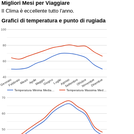
Migliori Mesi per Viaggiare
Il Clima è eccellente tutto l'anno.
Grafici di temperatura e punto di rugiada
100
80
60
40
Gennaio
Febbraio
Marzo
Aprile
Maggio
Giugno
Luglio
Agosto
Settembre
Ottobre
Novembre
Dicembre
Temperatura Minima Media…
Temperatura Massima Med…
70
60
50