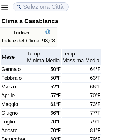
Clima a Casablanca
Costo della vita
Prezzi degli immobili
Qualità della Vita
Indice
Indice Del Costo Della Vita (corrente)
Indice del Prezzo delle Case (Corrente)
Indice della Qualità della Vita
Indice del Clima:
98,08
Temp
Temp
Indice Del Costo Della Vita
Indice del Prezzo delle Case
Indice della Qualità della Vita (Corrente)
Mese
Minima Media
Massima Media
Gennaio
50℉
64℉
Indice del Costo della Vita per Nazione
Indice del Prezzo delle Case per Nazione
Indice della qualità della vita per Paese
Febbraio
50℉
63℉
Marzo
52℉
66℉
ad Aqaba
Criminalità
Aprile
57℉
70℉
Indice del Tasso di Criminalità (Corrente)
Maggio
61℉
73℉
Giugno
66℉
77℉
Indice della Criminalità
Luglio
70℉
79℉
Agosto
70℉
81℉
Indice di criminalità per paese
Settembre
68℉
79℉