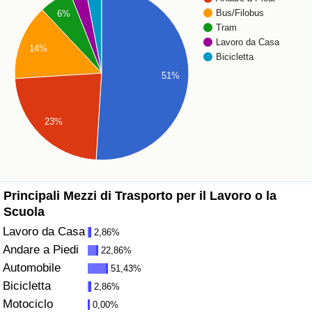
Bus/Filobus
6%
Assistenza Sanitaria
Tram
Lavoro da Casa
14%
Bicicletta
Indice dell’Assistenza Sanitaria (Corrente)
51%
Indice dell’Assistenza Sanitaria
23%
Indice dell’Assistenza Sanitaria per Nazione
Inquinamento
Principali Mezzi di Trasporto per il Lavoro o la
Indice dell’Inquinamento (Corrente)
Scuola
Lavoro da Casa
2,86%
Indice di inquinamento
Andare a Piedi
22,86%
Automobile
51,43%
Indice dell’Inquinamento per Nazione
Bicicletta
2,86%
Motociclo
0,00%
Traffico