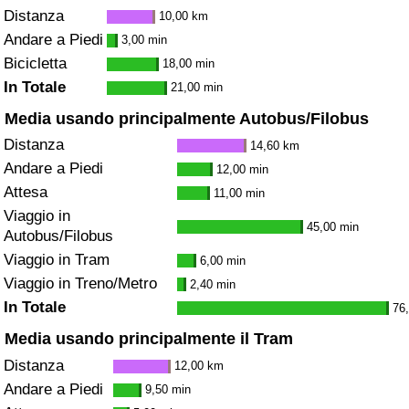
Distanza
10,00 km
Andare a Piedi
3,00 min
Bicicletta
18,00 min
In Totale
21,00 min
Media usando principalmente Autobus/Filobus
Distanza
14,60 km
Andare a Piedi
12,00 min
Attesa
11,00 min
Viaggio in
45,00 min
Autobus/Filobus
Viaggio in Tram
6,00 min
Viaggio in Treno/Metro
2,40 min
In Totale
76
Media usando principalmente il Tram
Distanza
12,00 km
Andare a Piedi
9,50 min