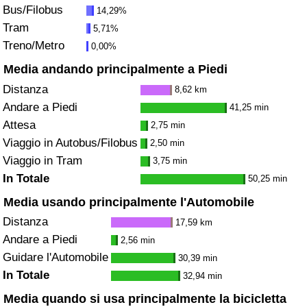
Bus/Filobus
14,29%
Tram
5,71%
Indice del Traffico
Treno/Metro
0,00%
Indice del traffico (Corrente)
Media andando principalmente a Piedi
Distanza
8,62 km
Indice del traffico per Nazione
Andare a Piedi
41,25 min
Attesa
2,75 min
Viaggio in Autobus/Filobus
2,50 min
Viaggio in Tram
3,75 min
In Totale
50,25 min
Media usando principalmente l'Automobile
Distanza
17,59 km
Andare a Piedi
2,56 min
Guidare l'Automobile
30,39 min
In Totale
32,94 min
Media quando si usa principalmente la bicicletta