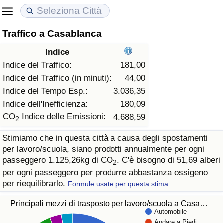
Traffico a Casablanca
Costo della vita
Prezzi degli immobili
Qualità della Vita
Indice
Indice Del Costo Della Vita (corrente)
Indice del Prezzo delle Case (Corrente)
Indice della Qualità della Vita
Indice del Traffico:
181,00
Indice del Traffico (in minuti):
44,00
Indice Del Costo Della Vita
Indice del Prezzo delle Case
Indice della Qualità della Vita (Corrente)
Indice del Tempo Esp.:
3.036,35
Indice dell'Inefficienza:
180,09
Indice del Costo della Vita per Nazione
Indice del Prezzo delle Case per Nazione
Indice della qualità della vita per Paese
CO
Indice delle Emissioni:
4.688,59
2
Stimiamo che in questa città a causa degli spostamenti
ad Aqaba
Criminalità
per lavoro/scuola, siano prodotti annualmente per ogni
passeggero 1.125,26kg di CO
. C'è bisogno di 51,69 alberi
2
Indice del Tasso di Criminalità (Corrente)
per ogni passeggero per produrre abbastanza ossigeno
per riequilibrarlo.
Formule usate per questa stima
Indice della Criminalità
Principali mezzi di trasposto per lavoro/scuola a Casa…
Automobile
Indice di criminalità per paese
Andare a Piedi