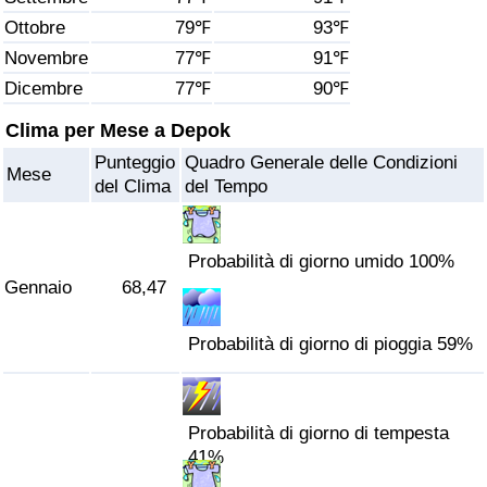
Ottobre
79℉
93℉
Assistenza Sanitaria
Novembre
77℉
91℉
Dicembre
77℉
90℉
Indice dell’Assistenza Sanitaria (Corrente)
Clima per Mese a Depok
Indice dell’Assistenza Sanitaria
Punteggio
Quadro Generale delle Condizioni
Mese
del Clima
del Tempo
Indice dell’Assistenza Sanitaria per
Nazione
Probabilità di giorno umido 100%
Inquinamento
Gennaio
68,47
Indice dell’Inquinamento (Corrente)
Probabilità di giorno di pioggia 59%
Indice di inquinamento
Probabilità di giorno di tempesta
Indice dell’Inquinamento per Nazione
41%