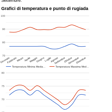
Settembre.
Grafici di temperatura e punto di rugiada
100
90
80
70
Gennaio
Febbraio
Marzo
Aprile
Maggio
Giugno
Luglio
Agosto
Settembre
Ottobre
Novembre
Dicembre
Temperatura Minima Media…
Temperatura Massima Med…
80
75
70