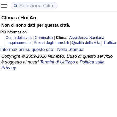
Clima a Hoi An
Costo della vita
Prezzi degli immobili
Qualità della Vita
Non ci sono dati per questa città.
Più informazioni:
Indice Del Costo Della Vita (corrente)
Indice del Prezzo delle Case (Corrente)
Indice della Qualità della Vita
Costo della vita
|
Criminalità
|
Clima
|
Assistenza Sanitaria
|
Inquinamento
|
Prezzi degli immobili
|
Qualità della Vita
|
Traffico
Indice Del Costo Della Vita
Indice del Prezzo delle Case
Indice della Qualità della Vita (Corrente)
Informazioni su questo sito
Nella Stampa
Copyright © 2009-2026 Numbeo. L’uso di questo servizio
Indice del Costo della Vita per Nazione
Indice del Prezzo delle Case per Nazione
Indice della qualità della vita per Paese
è soggetto ai nostri
Termini di Utilizzo
e
Politica sulla
Privacy
ad Aqaba
Criminalità
Indice del Tasso di Criminalità (Corrente)
Indice della Criminalità
Indice di criminalità per paese