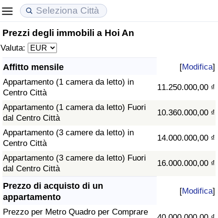
Prezzi degli immobili a Hoi An
Costo della vita
Prezzi degli immobili
Qualità della Vita
Valuta:
Indice Del Costo Della Vita (corrente)
Indice del Prezzo delle Case (Corrente)
Indice della Qualità della Vita
Affitto mensile
[
Modifica
]
Appartamento (1 camera da letto) in
Indice Del Costo Della Vita
Indice del Prezzo delle Case
Indice della Qualità della Vita (Corrente)
11.250.000,00 ₫
Centro Città
Appartamento (1 camera da letto) Fuori
Indice del Costo della Vita per Nazione
Indice del Prezzo delle Case per Nazione
Indice della qualità della vita per Paese
10.360.000,00 ₫
dal Centro Città
Appartamento (3 camere da letto) in
ad Aqaba
Criminalità
14.000.000,00 ₫
Centro Città
Appartamento (3 camere da letto) Fuori
Indice del Tasso di Criminalità (Corrente)
16.000.000,00 ₫
dal Centro Città
Indice della Criminalità
Prezzo di acquisto di un
[
Modifica
]
appartamento
Indice di criminalità per paese
Prezzo per Metro Quadro per Comprare
40.000.000,00 ₫