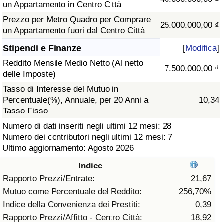
un Appartamento in Centro Città
Assistenza Sanitaria
Prezzo per Metro Quadro per Comprare
25.000.000,00 ₫
un Appartamento fuori dal Centro Città
Indice dell’Assistenza Sanitaria (Corrente)
Stipendi e Finanze
[
Modifica
]
Reddito Mensile Medio Netto (Al netto
Indice dell’Assistenza Sanitaria
7.500.000,00 ₫
delle Imposte)
Tasso di Interesse del Mutuo in
Indice dell’Assistenza Sanitaria per
Percentuale(%), Annuale, per 20 Anni a
10,34
Nazione
Tasso Fisso
Numero di dati inseriti negli ultimi 12 mesi: 28
Inquinamento
Numero dei contributori negli ultimi 12 mesi: 7
Ultimo aggiornamento: Agosto 2026
Indice dell’Inquinamento (Corrente)
Indice
Rapporto Prezzi/Entrate:
21,67
Indice di inquinamento
Mutuo come Percentuale del Reddito:
256,70%
Indice della Convenienza dei Prestiti:
0,39
Indice dell’Inquinamento per Nazione
Rapporto Prezzi/Affitto - Centro Città:
18,92