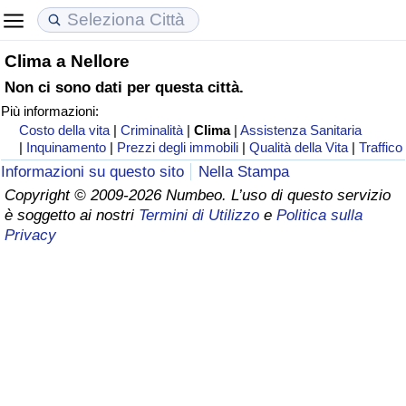
Clima a Nellore
Costo della vita
Prezzi degli immobili
Qualità della Vita
Non ci sono dati per questa città.
Più informazioni:
Indice Del Costo Della Vita (corrente)
Indice del Prezzo delle Case (Corrente)
Indice della Qualità della Vita
Costo della vita
|
Criminalità
|
Clima
|
Assistenza Sanitaria
|
Inquinamento
|
Prezzi degli immobili
|
Qualità della Vita
|
Traffico
Indice Del Costo Della Vita
Indice del Prezzo delle Case
Indice della Qualità della Vita (Corrente)
Informazioni su questo sito
Nella Stampa
Copyright © 2009-2026 Numbeo. L’uso di questo servizio
Indice del Costo della Vita per Nazione
Indice del Prezzo delle Case per Nazione
Indice della qualità della vita per Paese
è soggetto ai nostri
Termini di Utilizzo
e
Politica sulla
Privacy
ad Aqaba
Criminalità
Indice del Tasso di Criminalità (Corrente)
Indice della Criminalità
Indice di criminalità per paese