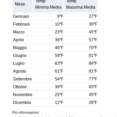
Temp
Temp
Mese
Minima Media
Massima Media
Gennaio
9℉
27℉
Febbraio
10℉
30℉
Marzo
23℉
45℉
Aprile
36℉
57℉
Maggio
46℉
70℉
Giugno
59℉
81℉
Luglio
63℉
84℉
Agosto
61℉
81℉
Settembre
54℉
77℉
Ottobre
39℉
63℉
Novembre
25℉
45℉
Dicembre
12℉
28℉
Più informazioni: