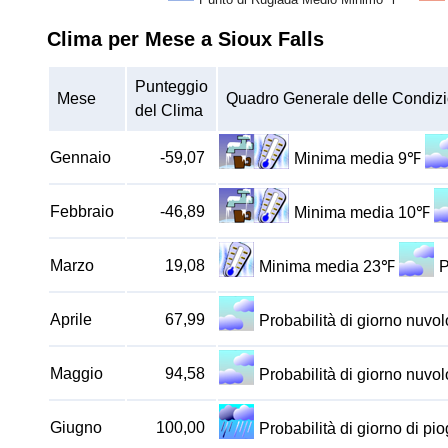
Clima per Mese a Sioux Falls
Punteggio
Mese
Quadro Generale delle Condizi
del Clima
Gennaio
-59,07
Minima media 9℉
Febbraio
-46,89
Minima media 10℉
Marzo
19,08
Minima media 23℉
P
Aprile
67,99
Probabilità di giorno nuv
Maggio
94,58
Probabilità di giorno nuv
Giugno
100,00
Probabilità di giorno di p