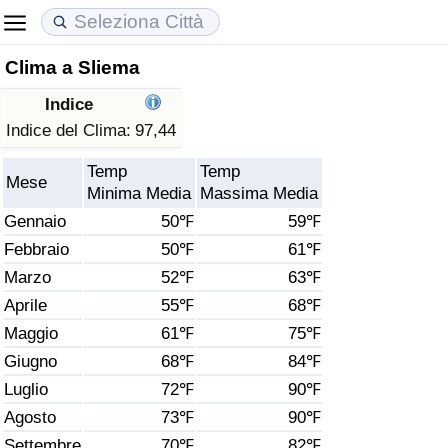
Clima a Sliema
Costo della vita
Prezzi degli immobili
Qualità della Vita
Indice
Indice Del Costo Della Vita (corrente)
Indice del Prezzo delle Case (Corrente)
Indice della Qualità della Vita
Indice del Clima:
97,44
Temp
Temp
Indice Del Costo Della Vita
Indice del Prezzo delle Case
Indice della Qualità della Vita (Corrente)
Mese
Minima Media
Massima Media
Gennaio
50℉
59℉
Indice del Costo della Vita per Nazione
Indice del Prezzo delle Case per Nazione
Indice della qualità della vita per Paese
Febbraio
50℉
61℉
Marzo
52℉
63℉
ad Aqaba
Criminalità
Aprile
55℉
68℉
Indice del Tasso di Criminalità (Corrente)
Maggio
61℉
75℉
Giugno
68℉
84℉
Indice della Criminalità
Luglio
72℉
90℉
Agosto
73℉
90℉
Indice di criminalità per paese
Settembre
70℉
82℉