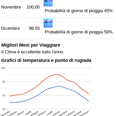
Novembre
100,00
Probabilità di giorno di pioggia 45%
Dicembre
98,55
Probabilità di giorno di pioggia 50%
Migliori Mesi per Viaggiare
Il Clima è eccellente tutto l'anno.
Grafici di temperatura e punto di rugiada
100
80
60
40
Gennaio
Febbraio
Marzo
Aprile
Maggio
Giugno
Luglio
Agosto
Settembre
Ottobre
Novembre
Dicembre