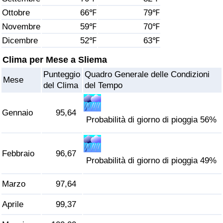
Ottobre
66℉
79℉
Assistenza Sanitaria
Novembre
59℉
70℉
Dicembre
52℉
63℉
Indice dell’Assistenza Sanitaria (Corrente)
Clima per Mese a Sliema
Indice dell’Assistenza Sanitaria
Punteggio
Quadro Generale delle Condizioni
Mese
del Clima
del Tempo
Indice dell’Assistenza Sanitaria per
Nazione
Gennaio
95,64
Probabilità di giorno di pioggia 56%
Inquinamento
Febbraio
96,67
Indice dell’Inquinamento (Corrente)
Probabilità di giorno di pioggia 49%
Indice di inquinamento
Marzo
97,64
Aprile
99,37
Indice dell’Inquinamento per Nazione