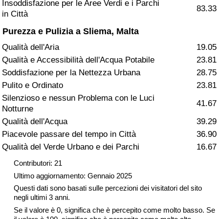
Insoddisfazione per le Aree Verdi e i Parchi
83.33
in Città
Assistenza Sanitaria
Purezza e Pulizia a Sliema, Malta
Indice dell’Assistenza Sanitaria (Corrente)
Qualità dell'Aria
19.05
Qualità e Accessibilità dell'Acqua Potabile
23.81
Indice dell’Assistenza Sanitaria
Soddisfazione per la Nettezza Urbana
28.75
Pulito e Ordinato
23.81
Indice dell’Assistenza Sanitaria per
Silenzioso e nessun Problema con le Luci
41.67
Nazione
Notturne
Qualità dell'Acqua
39.29
Inquinamento
Piacevole passare del tempo in Città
36.90
Qualità del Verde Urbano e dei Parchi
16.67
Indice dell’Inquinamento (Corrente)
Contributori: 21
Ultimo aggiornamento: Gennaio 2025
Indice di inquinamento
Questi dati sono basati sulle percezioni dei visitatori del sito
negli ultimi 3 anni.
Indice dell’Inquinamento per Nazione
Se il valore è 0, significa che è percepito come molto basso. Se