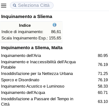
Inquinamento a Sliema
Costo della vita
Prezzi degli immobili
Qualità della Vita
Indice
Indice Del Costo Della Vita (corrente)
Indice del Prezzo delle Case (Corrente)
Indice della Qualità della Vita
Indice di inquinamento:
86,61
Scala Inquinamento Esp.:
155,65
Indice Del Costo Della Vita
Indice del Prezzo delle Case
Indice della Qualità della Vita (Corrente)
Inquinamento a Sliema, Malta
Inquinamento dell'Aria
80.95
Indice del Costo della Vita per Nazione
Indice del Prezzo delle Case per Nazione
Indice della qualità della vita per Paese
Inquinamento e Inaccessibilità dell'Acqua
76.19
Potabile
ad Aqaba
Criminalità
Insoddisfazione per la Nettezza Urbana
71.25
Sporco e Disordinato
76.19
Indice del Tasso di Criminalità (Corrente)
Inquinamento Acustico e Luminoso
58.33
Inquinamento dell'Acqua
60.71
Indice della Criminalità
Insoddisfazione a Passare del Tempo in
63.10
Città
Indice di criminalità per paese