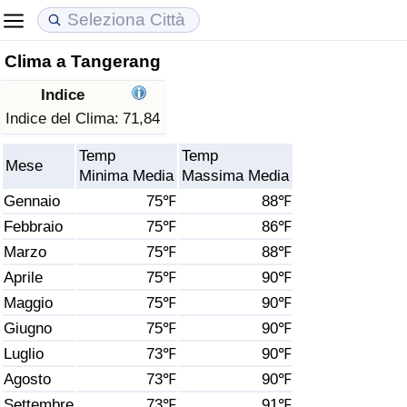
Clima a Tangerang
Costo della vita
Prezzi degli immobili
Qualità della Vita
Indice
Indice Del Costo Della Vita (corrente)
Indice del Prezzo delle Case (Corrente)
Indice della Qualità della Vita
Indice del Clima:
71,84
Temp
Temp
Indice Del Costo Della Vita
Indice del Prezzo delle Case
Indice della Qualità della Vita (Corrente)
Mese
Minima Media
Massima Media
Gennaio
75℉
88℉
Indice del Costo della Vita per Nazione
Indice del Prezzo delle Case per Nazione
Indice della qualità della vita per Paese
Febbraio
75℉
86℉
Marzo
75℉
88℉
ad Aqaba
Criminalità
Aprile
75℉
90℉
Indice del Tasso di Criminalità (Corrente)
Maggio
75℉
90℉
Giugno
75℉
90℉
Indice della Criminalità
Luglio
73℉
90℉
Agosto
73℉
90℉
Indice di criminalità per paese
Settembre
73℉
91℉