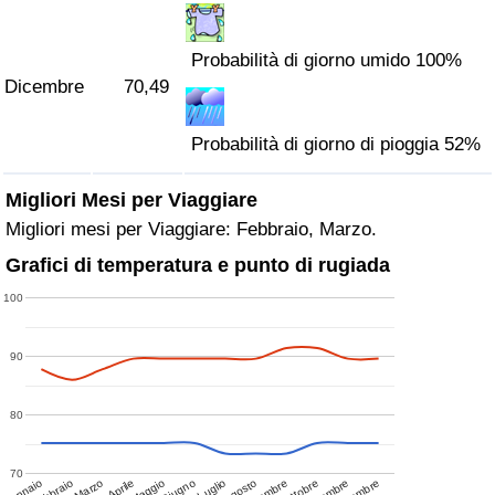
Probabilità di giorno umido 100%
Dicembre
70,49
Probabilità di giorno di pioggia 52%
Migliori Mesi per Viaggiare
Migliori mesi per Viaggiare: Febbraio, Marzo.
Grafici di temperatura e punto di rugiada
100
90
80
70
Gennaio
Febbraio
Marzo
Aprile
Maggio
Giugno
Luglio
Agosto
Ottobre
Novembre
Dicembre