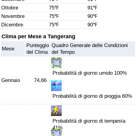
Ottobre
75℉
91℉
Assistenza Sanitaria
Novembre
75℉
90℉
Dicembre
75℉
90℉
Indice dell’Assistenza Sanitaria (Corrente)
Clima per Mese a Tangerang
Indice dell’Assistenza Sanitaria
Punteggio
Quadro Generale delle Condizioni
Mese
del Clima
del Tempo
Indice dell’Assistenza Sanitaria per
Nazione
Probabilità di giorno umido 100%
Inquinamento
Gennaio
74,66
Indice dell’Inquinamento (Corrente)
Probabilità di giorno di pioggia 60%
Indice di inquinamento
Probabilità di giorno di tempesta
Indice dell’Inquinamento per Nazione
41%