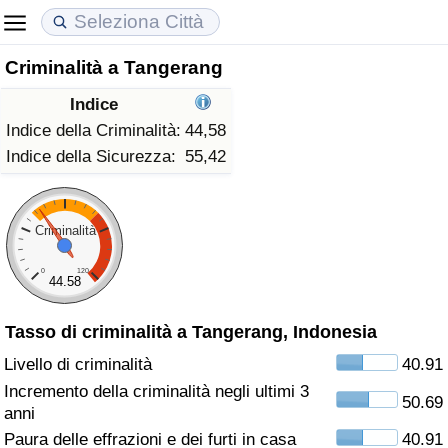
Criminalità a Tangerang
Costo della vita
Prezzi degli immobili
Qualità della Vita
Indice
Indice Del Costo Della Vita (corrente)
Indice del Prezzo delle Case (Corrente)
Indice della Qualità della Vita
Indice della Criminalità:
44,58
Indice della Sicurezza:
55,42
Indice Del Costo Della Vita
Indice del Prezzo delle Case
Indice della Qualità della Vita (Corrente)
Indice del Costo della Vita per Nazione
Indice del Prezzo delle Case per Nazione
Indice della qualità della vita per Paese
Criminalità
0
120
ad Aqaba
Criminalità
44.58
Tasso di criminalità a Tangerang, Indonesia
Indice del Tasso di Criminalità (Corrente)
Livello di criminalità
40.91
Indice della Criminalità
Incremento della criminalità negli ultimi 3
50.69
anni
Indice di criminalità per paese
Paura delle effrazioni e dei furti in casa
40.91