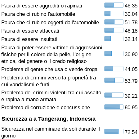
Paura di essere aggrediti o rapinati
46.35
Assistenza Sanitaria
Paura che ci rubino l'automobile
30.04
Paura che ci rubino oggetti dall'automobile
51.78
Indice dell’Assistenza Sanitaria (Corrente)
Paura di essere attaccati
46.18
Paura di essere insultati
32.14
Indice dell’Assistenza Sanitaria
Paura di poter essere vittime di aggressioni
fisiche per il colore della pelle, l’origine
36.90
Indice dell’Assistenza Sanitaria per
etnica, del genere o il credo religioso
Nazione
Problema di gente che usa o vende droga
44.05
Problema di crimini verso la proprietà tra
53.79
Inquinamento
cui vandalismi e furti
Problema dei crimini violenti tra cui assalto
39.21
Indice dell’Inquinamento (Corrente)
e rapina a mano armata
Problema di corruzione e concussione
80.95
Indice di inquinamento
Sicurezza a a Tangerang, Indonesia
Sicurezza nel camminare da soli durante il
Indice dell’Inquinamento per Nazione
72.54
giorno