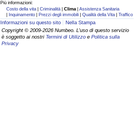
Più informazioni:
Costo della vita
|
Criminalità
|
Clima
|
Assistenza Sanitaria
Assistenza Sanitaria
|
Inquinamento
|
Prezzi degli immobili
|
Qualità della Vita
|
Traffico
Informazioni su questo sito
Nella Stampa
Indice dell’Assistenza Sanitaria (Corrente)
Copyright © 2009-2026 Numbeo. L’uso di questo servizio
è soggetto ai nostri
Termini di Utilizzo
e
Politica sulla
Indice dell’Assistenza Sanitaria
Privacy
Indice dell’Assistenza Sanitaria per
Nazione
Inquinamento
Indice dell’Inquinamento (Corrente)
Indice di inquinamento
Indice dell’Inquinamento per Nazione