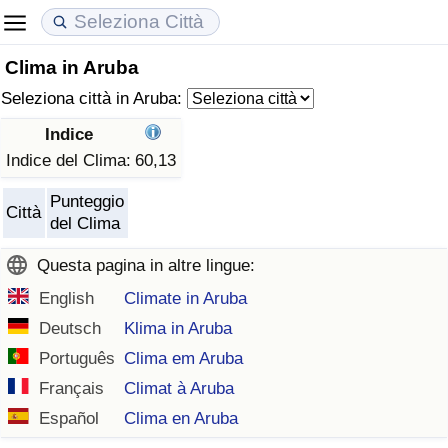
Clima in Aruba
Costo della vita
Prezzi degli immobili
Qualità della Vita
Seleziona città in Aruba:
Indice Del Costo Della Vita (corrente)
Indice del Prezzo delle Case (Corrente)
Indice della Qualità della Vita
Indice
Indice del Clima:
60,13
Indice Del Costo Della Vita
Indice del Prezzo delle Case
Indice della Qualità della Vita (Corrente)
Punteggio
Città
del Clima
Indice del Costo della Vita per Nazione
Indice del Prezzo delle Case per Nazione
Indice della qualità della vita per Paese
Questa pagina in altre lingue:
ad Aqaba
Criminalità
English
Climate in Aruba
Deutsch
Klima in Aruba
Indice del Tasso di Criminalità (Corrente)
Português
Clima em Aruba
Indice della Criminalità
Français
Climat à Aruba
Español
Clima en Aruba
Indice di criminalità per paese