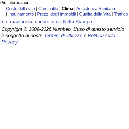
Più informazioni:
Costo della vita
|
Criminalità
|
Clima
|
Assistenza Sanitaria
Assistenza Sanitaria
|
Inquinamento
|
Prezzi degli immobili
|
Qualità della Vita
|
Traffico
Informazioni su questo sito
Nella Stampa
Indice dell’Assistenza Sanitaria (Corrente)
Copyright © 2009-2026 Numbeo. L’uso di questo servizio
è soggetto ai nostri
Termini di Utilizzo
e
Politica sulla
Indice dell’Assistenza Sanitaria
Privacy
Indice dell’Assistenza Sanitaria per
Nazione
Inquinamento
Indice dell’Inquinamento (Corrente)
Indice di inquinamento
Indice dell’Inquinamento per Nazione