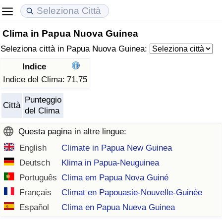
Clima in Papua Nuova Guinea
Costo della vita
Prezzi degli immobili
Qualità della Vita
Seleziona città in Papua Nuova Guinea:
Indice Del Costo Della Vita (corrente)
Indice del Prezzo delle Case (Corrente)
Indice della Qualità della Vita
Indice
Indice del Clima:
71,75
Indice Del Costo Della Vita
Indice del Prezzo delle Case
Indice della Qualità della Vita (Corrente)
Punteggio
Città
del Clima
Indice del Costo della Vita per Nazione
Indice del Prezzo delle Case per Nazione
Indice della qualità della vita per Paese
Questa pagina in altre lingue:
ad Aqaba
Criminalità
English
Climate in Papua New Guinea
Deutsch
Klima in Papua-Neuguinea
Indice del Tasso di Criminalità (Corrente)
Português
Clima em Papua Nova Guiné
Indice della Criminalità
Français
Climat en Papouasie-Nouvelle-Guinée
Español
Clima en Papua Nueva Guinea
Indice di criminalità per paese