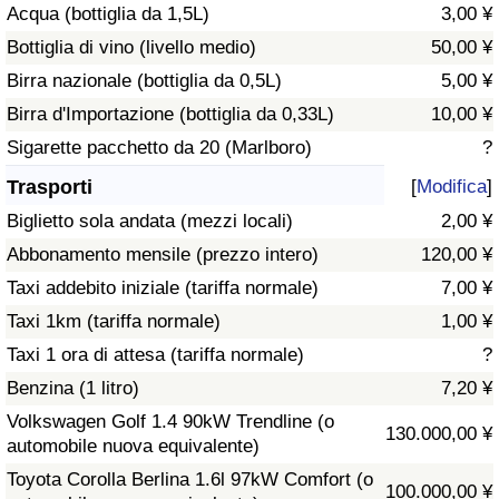
Acqua (bottiglia da 1,5L)
3,00 ¥
Traffico
Bottiglia di vino (livello medio)
50,00 ¥
Indice del Traffico
Birra nazionale (bottiglia da 0,5L)
5,00 ¥
Birra d'Importazione (bottiglia da 0,33L)
10,00 ¥
Indice del traffico (Corrente)
Sigarette pacchetto da 20 (Marlboro)
?
Trasporti
[
Modifica
]
Indice del traffico per Nazione
Biglietto sola andata (mezzi locali)
2,00 ¥
Abbonamento mensile (prezzo intero)
120,00 ¥
Taxi addebito iniziale (tariffa normale)
7,00 ¥
Taxi 1km (tariffa normale)
1,00 ¥
Taxi 1 ora di attesa (tariffa normale)
?
Benzina (1 litro)
7,20 ¥
Volkswagen Golf 1.4 90kW Trendline (o
130.000,00 ¥
automobile nuova equivalente)
Toyota Corolla Berlina 1.6l 97kW Comfort (o
100.000,00 ¥