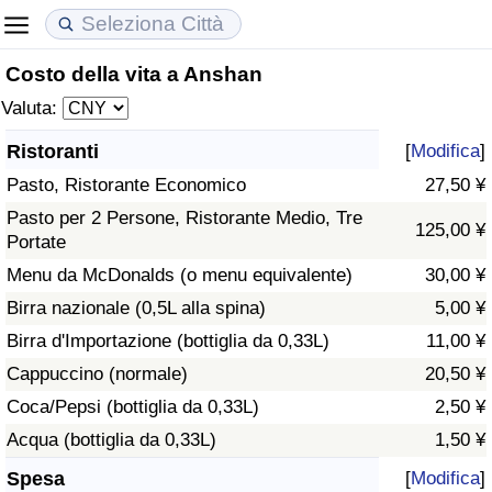
Costo della vita a Anshan
Costo della vita
Prezzi degli immobili
Qualità della Vita
Valuta:
Indice Del Costo Della Vita (corrente)
Indice del Prezzo delle Case (Corrente)
Indice della Qualità della Vita
Ristoranti
[
Modifica
]
Pasto, Ristorante Economico
27,50 ¥
Indice Del Costo Della Vita
Indice del Prezzo delle Case
Indice della Qualità della Vita (Corrente)
Pasto per 2 Persone, Ristorante Medio, Tre
125,00 ¥
Portate
Indice del Costo della Vita per Nazione
Indice del Prezzo delle Case per Nazione
Indice della qualità della vita per Paese
Menu da McDonalds (o menu equivalente)
30,00 ¥
ad Aqaba
Criminalità
Birra nazionale (0,5L alla spina)
5,00 ¥
Birra d'Importazione (bottiglia da 0,33L)
11,00 ¥
Indice del Tasso di Criminalità (Corrente)
Cappuccino (normale)
20,50 ¥
Coca/Pepsi (bottiglia da 0,33L)
2,50 ¥
Indice della Criminalità
Acqua (bottiglia da 0,33L)
1,50 ¥
Indice di criminalità per paese
Spesa
[
Modifica
]