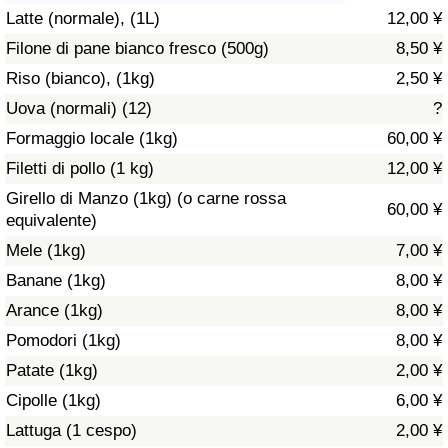
Latte (normale), (1L)
12,00 ¥
Assistenza Sanitaria
Filone di pane bianco fresco (500g)
8,50 ¥
Riso (bianco), (1kg)
2,50 ¥
Indice dell’Assistenza Sanitaria (Corrente)
Uova (normali) (12)
?
Indice dell’Assistenza Sanitaria
Formaggio locale (1kg)
60,00 ¥
Filetti di pollo (1 kg)
12,00 ¥
Indice dell’Assistenza Sanitaria per
Girello di Manzo (1kg) (o carne rossa
60,00 ¥
Nazione
equivalente)
Mele (1kg)
7,00 ¥
Inquinamento
Banane (1kg)
8,00 ¥
Arance (1kg)
8,00 ¥
Indice dell’Inquinamento (Corrente)
Pomodori (1kg)
8,00 ¥
Indice di inquinamento
Patate (1kg)
2,00 ¥
Cipolle (1kg)
6,00 ¥
Indice dell’Inquinamento per Nazione
Lattuga (1 cespo)
2,00 ¥