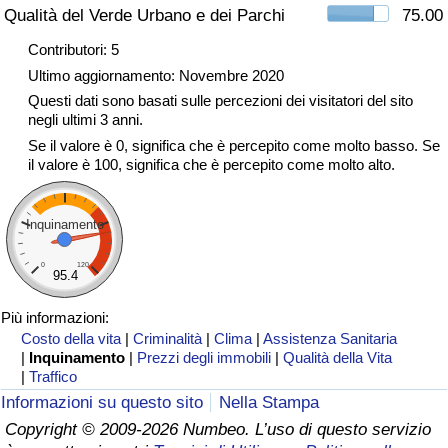
Qualità del Verde Urbano e dei Parchi
75.00
Traffico
Contributori: 5
Indice del Traffico
Ultimo aggiornamento: Novembre 2020
Questi dati sono basati sulle percezioni dei visitatori del sito
negli ultimi 3 anni.
Indice del traffico (Corrente)
Se il valore è 0, significa che è percepito come molto basso. Se
il valore è 100, significa che è percepito come molto alto.
Indice del traffico per Nazione
Inquinamento
0
120
95.4
Più informazioni:
Costo della vita
|
Criminalità
|
Clima
|
Assistenza Sanitaria
|
Inquinamento
|
Prezzi degli immobili
|
Qualità della Vita
|
Traffico
Informazioni su questo sito
Nella Stampa
Copyright © 2009-2026 Numbeo. L’uso di questo servizio