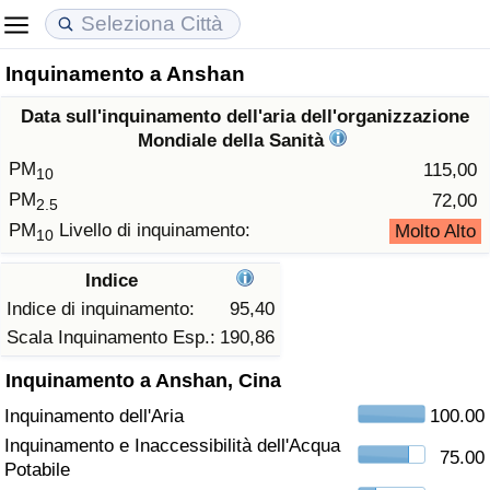
Inquinamento a Anshan
Costo della vita
Prezzi degli immobili
Qualità della Vita
Data sull'inquinamento dell'aria dell'organizzazione
Indice Del Costo Della Vita (corrente)
Indice del Prezzo delle Case (Corrente)
Indice della Qualità della Vita
Mondiale della Sanità
PM
115,00
10
Indice Del Costo Della Vita
Indice del Prezzo delle Case
Indice della Qualità della Vita (Corrente)
PM
72,00
2.5
PM
Livello di inquinamento:
Molto Alto
10
Indice del Costo della Vita per Nazione
Indice del Prezzo delle Case per Nazione
Indice della qualità della vita per Paese
Indice
ad Aqaba
Criminalità
Indice di inquinamento:
95,40
Scala Inquinamento Esp.:
190,86
Indice del Tasso di Criminalità (Corrente)
Inquinamento a Anshan, Cina
Inquinamento dell'Aria
100.00
Indice della Criminalità
Inquinamento e Inaccessibilità dell'Acqua
75.00
Potabile
Indice di criminalità per paese