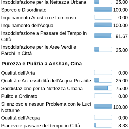
Insoddisfazione per la Nettezza Urbana
25.00
Sporco e Disordinato
100.00
Assistenza Sanitaria
Inquinamento Acustico e Luminoso
0.00
Indice dell’Assistenza Sanitaria (Corrente)
Inquinamento dell'Acqua
100.00
Insoddisfazione a Passare del Tempo in
91.67
Città
Indice dell’Assistenza Sanitaria
Insoddisfazione per le Aree Verdi e i
25.00
Parchi in Città
Indice dell’Assistenza Sanitaria per
Nazione
Purezza e Pulizia a Anshan, Cina
Qualità dell'Aria
0.00
Inquinamento
Qualità e Accessibilità dell'Acqua Potabile
25.00
Soddisfazione per la Nettezza Urbana
75.00
Indice dell’Inquinamento (Corrente)
Pulito e Ordinato
0.00
Silenzioso e nessun Problema con le Luci
Indice di inquinamento
100.00
Notturne
Qualità dell'Acqua
0.00
Indice dell’Inquinamento per Nazione
Piacevole passare del tempo in Città
8.33