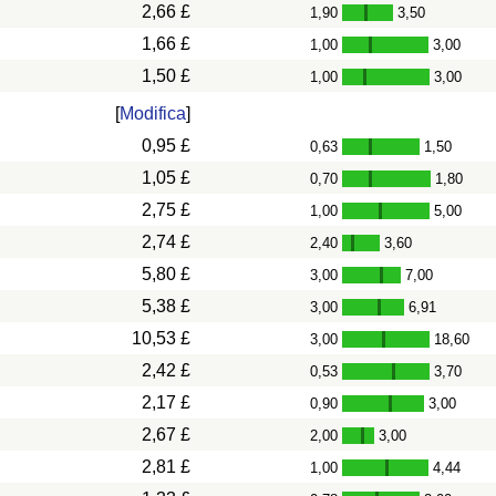
2,66 £
1,90
3,50
-
1,66 £
1,00
3,00
-
1,50 £
1,00
3,00
-
[
Modifica
]
0,95 £
0,63
1,50
-
1,05 £
0,70
1,80
-
2,75 £
1,00
5,00
-
2,74 £
2,40
3,60
-
5,80 £
3,00
7,00
-
5,38 £
3,00
6,91
-
10,53 £
3,00
18,60
-
2,42 £
0,53
3,70
-
2,17 £
0,90
3,00
-
2,67 £
2,00
3,00
-
2,81 £
1,00
4,44
-