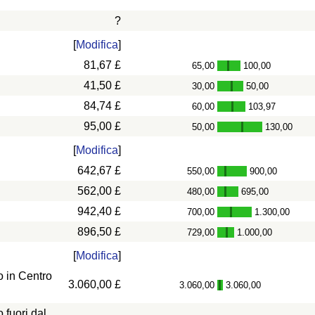
?
[
Modifica
]
81,67 £
65,00
100,00
-
41,50 £
30,00
50,00
-
84,74 £
60,00
103,97
-
95,00 £
50,00
130,00
-
[
Modifica
]
642,67 £
550,00
900,00
-
562,00 £
480,00
695,00
-
942,40 £
700,00
1.300,00
-
896,50 £
729,00
1.000,00
-
[
Modifica
]
 in Centro
3.060,00 £
3.060,00
3.060,00
-
fuori dal