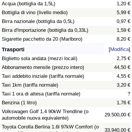
Acqua (bottiglia da 1,5L)
1,20 €
Traffico
Bottiglia di vino (livello medio)
5,99 €
Indice del Traffico
Birra nazionale (bottiglia da 0,5L)
0,97 €
Birra d'Importazione (bottiglia da 0,33L)
1,59 €
Indice del traffico (Corrente)
Sigarette pacchetto da 20 (Marlboro)
8,20 €
Trasporti
[
Modifica
]
Indice del traffico per Nazione
Biglietto sola andata (mezzi locali)
2,75 €
Abbonamento mensile (prezzo intero)
44,50 €
Taxi addebito iniziale (tariffa normale)
4,55 €
Taxi 1km (tariffa normale)
3,20 €
Taxi 1 ora di attesa (tariffa normale)
?
Benzina (1 litro)
1,76 €
Volkswagen Golf 1.4 90kW Trendline (o
29.500,00 €
automobile nuova equivalente)
Toyota Corolla Berlina 1.6l 97kW Comfort (o
33.940,00 €