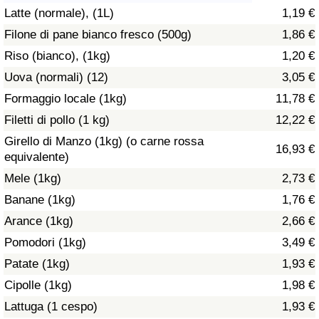
Latte (normale), (1L)
1,19 €
Assistenza Sanitaria
Filone di pane bianco fresco (500g)
1,86 €
Riso (bianco), (1kg)
1,20 €
Indice dell’Assistenza Sanitaria (Corrente)
Uova (normali) (12)
3,05 €
Indice dell’Assistenza Sanitaria
Formaggio locale (1kg)
11,78 €
Filetti di pollo (1 kg)
12,22 €
Indice dell’Assistenza Sanitaria per
Girello di Manzo (1kg) (o carne rossa
16,93 €
Nazione
equivalente)
Mele (1kg)
2,73 €
Inquinamento
Banane (1kg)
1,76 €
Arance (1kg)
2,66 €
Indice dell’Inquinamento (Corrente)
Pomodori (1kg)
3,49 €
Indice di inquinamento
Patate (1kg)
1,93 €
Cipolle (1kg)
1,98 €
Indice dell’Inquinamento per Nazione
Lattuga (1 cespo)
1,93 €