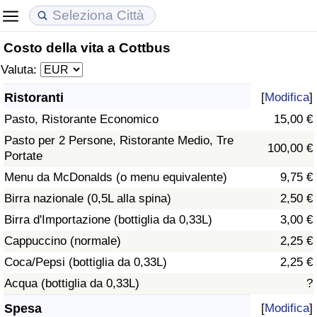
Costo della vita a Cottbus
Costo della vita
Prezzi degli immobili
Qualità della Vita
Valuta:
Indice Del Costo Della Vita (corrente)
Indice del Prezzo delle Case (Corrente)
Indice della Qualità della Vita
Ristoranti
[
Modifica
]
Pasto, Ristorante Economico
15,00 €
Indice Del Costo Della Vita
Indice del Prezzo delle Case
Indice della Qualità della Vita (Corrente)
Pasto per 2 Persone, Ristorante Medio, Tre
100,00 €
Portate
Indice del Costo della Vita per Nazione
Indice del Prezzo delle Case per Nazione
Indice della qualità della vita per Paese
Menu da McDonalds (o menu equivalente)
9,75 €
ad Aqaba
Criminalità
Birra nazionale (0,5L alla spina)
2,50 €
Birra d'Importazione (bottiglia da 0,33L)
3,00 €
Indice del Tasso di Criminalità (Corrente)
Cappuccino (normale)
2,25 €
Coca/Pepsi (bottiglia da 0,33L)
2,25 €
Indice della Criminalità
Acqua (bottiglia da 0,33L)
?
Indice di criminalità per paese
Spesa
[
Modifica
]